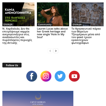
ΕΛΛΑΔΑ
Community
ΕΛΛΑΔΑ
Ν. Χαρδαλιάς: Δεν θα
Lauren Lucas talks about
Το θρησκευτικό πάρκο
επιτρέψουμε καμμία
her Greek heritage and
των Βορείων
ανεμογεννήτρια στις
new single ‘Hole in My
Τζουμέρκων μέσα από
αναδασωτέες και
Soul’
τον φακό τριών
πυρόπληκτες περιοχές
ερασιτεχνών
της Αττικής
φωτογράφων
Follow Us