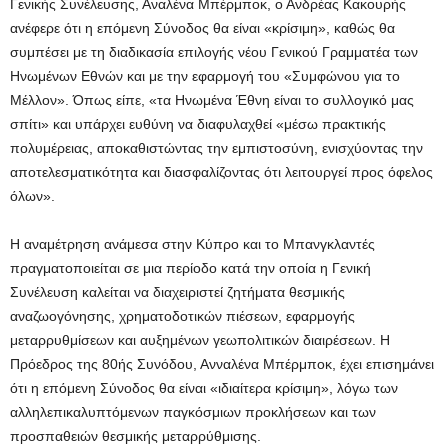
Γενικής Συνέλευσης, Αναλένα Μπέρμποκ, ο Ανδρέας Κακουρής
ανέφερε ότι η επόμενη Σύνοδος θα είναι «κρίσιμη», καθώς θα
συμπέσει με τη διαδικασία επιλογής νέου Γενικού Γραμματέα των
Ηνωμένων Εθνών και με την εφαρμογή του «Συμφώνου για το
Μέλλον». Όπως είπε, «τα Ηνωμένα Έθνη είναι το συλλογικό μας
σπίτι» και υπάρχει ευθύνη να διαφυλαχθεί «μέσω πρακτικής
πολυμέρειας, αποκαθιστώντας την εμπιστοσύνη, ενισχύοντας την
αποτελεσματικότητα και διασφαλίζοντας ότι λειτουργεί προς όφελος
όλων».
Η αναμέτρηση ανάμεσα στην Κύπρο και το Μπανγκλαντές
πραγματοποιείται σε μια περίοδο κατά την οποία η Γενική
Συνέλευση καλείται να διαχειριστεί ζητήματα θεσμικής
αναζωογόνησης, χρηματοδοτικών πιέσεων, εφαρμογής
μεταρρυθμίσεων και αυξημένων γεωπολιτικών διαιρέσεων. Η
Πρόεδρος της 80ής Συνόδου, Ανναλένα Μπέρμποκ, έχει επισημάνει
ότι η επόμενη Σύνοδος θα είναι «ιδιαίτερα κρίσιμη», λόγω των
αλληλεπικαλυπτόμενων παγκόσμιων προκλήσεων και των
προσπαθειών θεσμικής μεταρρύθμισης.