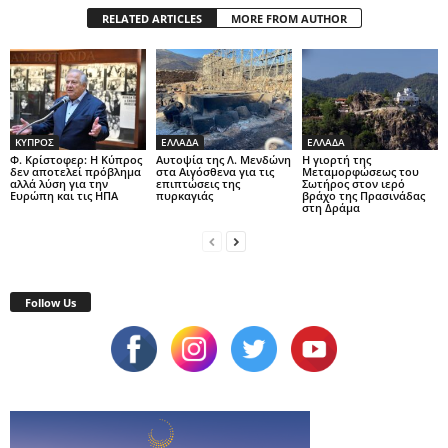
RELATED ARTICLES
MORE FROM AUTHOR
ΚΥΠΡΟΣ
ΕΛΛΑΔΑ
ΕΛΛΑΔΑ
Φ. Κρίστοφερ: Η Κύπρος
Αυτοψία της Λ. Μενδώνη
Η γιορτή της
δεν αποτελεί πρόβλημα
στα Αιγόσθενα για τις
Μεταμορφώσεως του
αλλά λύση για την
επιπτώσεις της
Σωτήρος στον ιερό
Ευρώπη και τις ΗΠΑ
πυρκαγιάς
βράχο της Πρασινάδας
στη Δράμα
Follow Us