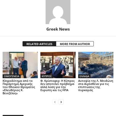
Greek News
RELATED ARTICLES
MORE FROM AUTHOR
ΟΜΟΓΕΝΕΙΑ
ΚΥΠΡΟΣ
ΕΛΛΑΔΑ
Κληροδότημα από το
Φ. Κρίστοφερ: Η Κύπρος
Αυτοψία της Λ. Μενδώνη
Παράρτημα Αμερικής
δεν αποτελεί πρόβλημα
στα Αιγόσθενα για τις
του Εθνικού Ιδρύματος
αλλά λύση για την
επιπτώσεις της
«Ελευθέριος Κ.
Ευρώπη και τις ΗΠΑ
πυρκαγιάς
Βενιζέλος»