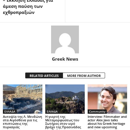
άμεση παύση των
εχθροπραξιών
Greek News
RELATED ARTICLES
MORE FROM AUTHOR
ΕΛΛΑΔΑ
ΕΛΛΑΔΑ
Community
Αυτοψία της Λ. Μενδώνη
Η γιορτή της
Interview: Filmmaker and
στα Αιγόσθενα για τις
Μεταμορφώσεως του
actor Alex Javo talks
επιπτώσεις της
Σωτήρος στον ιερό
about his Greek heritage
πυρκαγιάς
βράχο της Πρασινάδας
and new upcoming