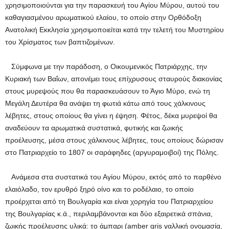
χρησιμοποιούνται για την παρασκευή του Αγίου Μύρου, αυτού του
καθαγιασμένου αρωματικού ελαίου, το οποίο στην Ορθόδοξη
Ανατολική Εκκλησία χρησιμοποιείται κατά την τελετή του Μυστηρίου
του Χρίσματος των βαπτιζομένων.
Σύμφωνα με την παράδοση, ο Οικουμενικός Πατριάρχης, την
Κυριακή των Βαΐων, απονέμει τους επίχρυσους σταυρούς διακονίας
στους μυρεψούς που θα παρασκευάσουν το Άγιο Μύρο, ενώ τη
Μεγάλη Δευτέρα θα ανάψει τη φωτιά κάτω από τους χάλκινους
λέβητες, στους οποίους θα γίνει η έψηση. Φέτος, δέκα μυρεψοί θα
αναδεύουν τα αρωματικά συστατικά, φυτικής και ζωικής
προέλευσης, μέσα στους χάλκινους λέβητες, τους οποίους δώρισαν
στο Πατριαρχείο το 1807 οι σαράφηδες (αργυραμοιβοί) της Πόλης.
Ανάμεσα στα συστατικά του Αγίου Μύρου, εκτός από το παρθένο
ελαιόλαδο, τον ερυθρό ξηρό οίνο και το ροδέλαιο, το οποίο
προέρχεται από τη Βουλγαρία και είναι χορηγία του Πατριαρχείου
της Βουλγαρίας κ.ά., περιλαμβάνονται και δύο εξαιρετικά σπάνια,
ζωικής προέλευσης υλικά: το άμπαρι (amber gris γαλλική ονομασία,