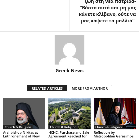
ζωή στη νέα πατρίδα-
“Βάστα αυτά και μη μας
κάνετε κλίβανο, ούτε να
μας κόψετε τα μαλλιά”
Greek News
RELATED ARTICLES
MORE FROM AUTHOR
Church & Religion
Church & Religion
Church & Religion
Archbishop Nikitas at
HCHC: Purchase and Sale
Reflection by
Enthronement of New
Agreement Reached for
Metropolitan Gerasimos