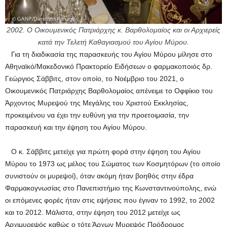
2002. Ο Οικουμενικός Πατριάρχης κ. Βαρθολομαίος και οι Αρχιερείς
κατά την Τελετή Καθαγιασμού του Αγίου Μύρου.
Για τη διαδικασία της παρασκευής του Αγίου Μύρου μίλησε στο
Αθηναϊκό/Μακεδονικό Πρακτορείο Ειδήσεων ο φαρμακοποιός δρ.
Γεώργιος Σάββιτς, στον οποίο, το Νοέμβριο του 2021, ο
Οικουμενικός Πατριάρχης Βαρθολομαίος απένειμε το Οφφίκιο του
Άρχοντος Μυρεψού της Μεγάλης του Χριστού Εκκλησίας,
προκειμένου να έχει την ευθύνη για την προετοιμασία, την
παρασκευή και την έψηση του Αγίου Μύρου.
Ο κ. Σάββιτς μετείχε για πρώτη φορά στην έψηση του Αγίου
Μύρου το 1973 ως μέλος του Σώματος των Κοσμητόρων (το οποίο
συνιστούν οι μυρεψοί), όταν ακόμη ήταν βοηθός στην έδρα
Φαρμακογνωσίας στο Πανεπιστήμιο της Κωνσταντινούπολης, ενώ
οι επόμενες φορές ήταν στις εψήσεις που έγιναν το 1992, το 2002
και το 2012. Μάλιστα, στην έψηση του 2012 μετείχε ως
Αρχιμυρεψός καθώς ο τότε Άρχων Μυρεψός Πρόδρομος