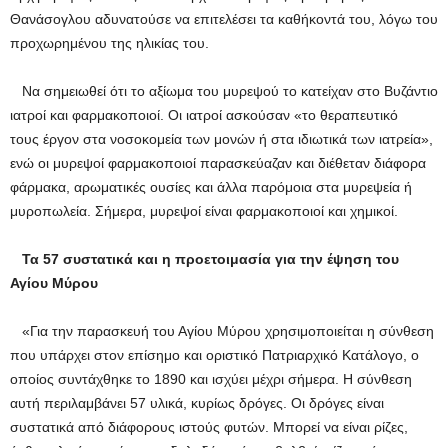
Θανάσογλου αδυνατούσε να επιτελέσει τα καθήκοντά του, λόγω του
προχωρημένου της ηλικίας του.
Να σημειωθεί ότι το αξίωμα του μυρεψού το κατείχαν στο Βυζάντιο
ιατροί και φαρμακοποιοί. Οι ιατροί ασκούσαν «το θεραπευτικό
τους έργον στα νοσοκομεία των μονών ή στα ιδιωτικά των ιατρεία»,
ενώ οι μυρεψοί φαρμακοποιοί παρασκεύαζαν και διέθεταν διάφορα
φάρμακα, αρωματικές ουσίες και άλλα παρόμοια στα μυρεψεία ή
μυροπωλεία. Σήμερα, μυρεψοί είναι φαρμακοποιοί και χημικοί.
Τα 57 συστατικά και η προετοιμασία για την έψηση του
Αγίου Μύρου
«Για την παρασκευή του Αγίου Μύρου χρησιμοποιείται η σύνθεση
που υπάρχει στον επίσημο και οριστικό Πατριαρχικό Κατάλογο, ο
οποίος συντάχθηκε το 1890 και ισχύει μέχρι σήμερα. Η σύνθεση
αυτή περιλαμβάνει 57 υλικά, κυρίως δρόγες. Οι δρόγες είναι
συστατικά από διάφορους ιστούς φυτών. Μπορεί να είναι ρίζες,