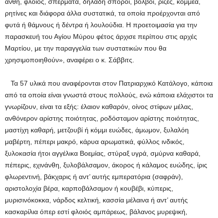
άνθη, φλοιός, σπέρματα, δηλαδή σπόροι, βολβοί, ρίζες, κόμμεα,
ρητίνες και διάφορα άλλα συστατικά, τα οποία προέρχονται από
φυτά ή θάμνους ή δέντρα ή λουλούδια. Η προετοιμασία για την
παρασκευή του Αγίου Μύρου φέτος άρχισε περίπου στις αρχές
Μαρτίου, με την παραγγελία των συστατικών που θα
χρησιμοποιηθούν», αναφέρει ο κ. Σάββιτς.
Τα 57 υλικά που αναφέρονται στον Πατριαρχικό Κατάλογο, κάποια
από τα οποία είναι γνωστά στους πολλούς, ενώ κάποια ελάχιστοι τα
γνωρίζουν, είναι τα εξής: έλαιον καθαρόν, οίνος στίφων μέλας,
ανθόνερον αρίστης ποιότητας, ροδόσταμον αρίστης ποιότητας,
μαστίχη καθαρή, μετζουβί ή κόμμι ευώδες, άμωμον, ξυλαλόη
μαβέρτη, πέπερι μακρό, κάρυα αρωματικά, φύλλος ινδικός,
ξυλοκασία ήτοι αγγέλικα Βοεμίας, στύραξ υγρά, σμύρνα καθαρά,
πέπερις, εχινάνθη, ξυλοβάλσαμον, άκορος ή κάλαμος ευώδης, ίρις
φλωρεντινή, βάκχαρις ή αντ’ αυτής εμπερατόρια (σαφράν),
αριστολοχία βέρα, καρποβάλσαμον ή κουβέβι, κύπερις,
μυρισινόκοκκα, νάρδος κελτική, κασσία μέλαινα ή αντ’ αυτής
κασκαρίλια όπερ εστί φλοιός αμπάρεως, βάλανος μυρεψική,