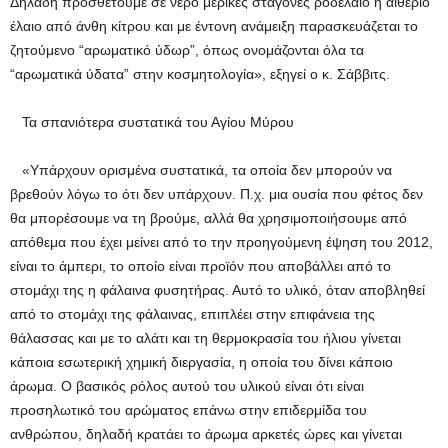
Δηλαδή προσθέτουμε σε νερό μερικές σταγόνες ροδέλαιο ή αιθέριο
έλαιο από άνθη κίτρου και με έντονη ανάμειξη παρασκευάζεται το
ζητούμενο “αρωματικό ύδωρ”, όπως ονομάζονται όλα τα
“αρωματικά ύδατα” στην κοσμητολογία», εξηγεί ο κ. Σάββιτς.
Τα σπανιότερα συστατικά του Αγίου Μύρου
«Υπάρχουν ορισμένα συστατικά, τα οποία δεν μπορούν να
βρεθούν λόγω το ότι δεν υπάρχουν. Π.χ. μια ουσία που φέτος δεν
θα μπορέσουμε να τη βρούμε, αλλά θα χρησιμοποιήσουμε από
απόθεμα που έχει μείνει από το την προηγούμενη έψηση του 2012,
είναι το άμπερι, το οποίο είναι προϊόν που αποβάλλει από το
στομάχι της η φάλαινα φυσητήρας. Αυτό το υλικό, όταν αποβληθεί
από το στομάχι της φάλαινας, επιπλέει στην επιφάνεια της
θάλασσας και με το αλάτι και τη θερμοκρασία του ήλιου γίνεται
κάποια εσωτερική χημική διεργασία, η οποία του δίνει κάποιο
άρωμα. Ο βασικός ρόλος αυτού του υλικού είναι ότι είναι
προσηλωτικό του αρώματος επάνω στην επιδερμίδα του
ανθρώπου, δηλαδή κρατάει το άρωμα αρκετές ώρες και γίνεται