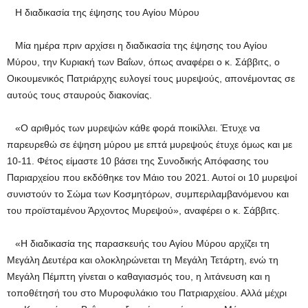
H διαδικασία της έψησης του Αγίου Μύρου
Μία ημέρα πριν αρχίσει η διαδικασία της έψησης του Αγίου
Μύρου, την Κυριακή των Βαΐων, όπως αναφέρει ο κ. Σάββιτς, ο
Οικουμενικός Πατριάρχης ευλογεί τους μυρεψούς, απονέμοντας σε
αυτούς τους σταυρούς διακονίας.
«Ο αριθμός των μυρεψών κάθε φορά ποικίλλει. Έτυχε να
παρευρεθώ σε έψηση μύρου με επτά μυρεψούς έτυχε όμως και με
10-11. Φέτος είμαστε 10 βάσει της Συνοδικής Απόφασης του
Παριαρχείου που εκδόθηκε τον Μάιο του 2021. Αυτοί οι 10 μυρεψοί
συνιστούν το Σώμα των Κοσμητόρων, συμπεριλαμβανόμενου και
του προϊσταμένου Άρχοντος Μυρεψού», αναφέρει ο κ. Σάββιτς.
«Η διαδικασία της παρασκευής του Αγίου Μύρου αρχίζει τη
Μεγάλη Δευτέρα και ολοκληρώνεται τη Μεγάλη Τετάρτη, ενώ τη
Μεγάλη Πέμπτη γίνεται ο καθαγιασμός του, η λιτάνευση και η
τοποθέτησή του στο Μυροφυλάκιο του Πατριαρχείου. Αλλά μέχρι