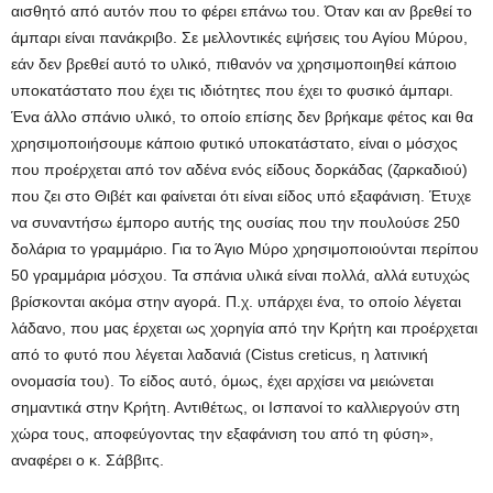
αισθητό από αυτόν που το φέρει επάνω του. Όταν και αν βρεθεί το
άμπαρι είναι πανάκριβο. Σε μελλοντικές εψήσεις του Αγίου Μύρου,
εάν δεν βρεθεί αυτό το υλικό, πιθανόν να χρησιμοποιηθεί κάποιο
υποκατάστατο που έχει τις ιδιότητες που έχει το φυσικό άμπαρι.
Ένα άλλο σπάνιο υλικό, το οποίο επίσης δεν βρήκαμε φέτος και θα
χρησιμοποιήσουμε κάποιο φυτικό υποκατάστατο, είναι ο μόσχος
που προέρχεται από τον αδένα ενός είδους δορκάδας (ζαρκαδιού)
που ζει στο Θιβέτ και φαίνεται ότι είναι είδος υπό εξαφάνιση. Έτυχε
να συναντήσω έμπορο αυτής της ουσίας που την πουλούσε 250
δολάρια το γραμμάριο. Για το Άγιο Μύρο χρησιμοποιούνται περίπου
50 γραμμάρια μόσχου. Τα σπάνια υλικά είναι πολλά, αλλά ευτυχώς
βρίσκονται ακόμα στην αγορά. Π.χ. υπάρχει ένα, το οποίο λέγεται
λάδανο, που μας έρχεται ως χορηγία από την Κρήτη και προέρχεται
από το φυτό που λέγεται λαδανιά (Cistus creticus, η λατινική
ονομασία του). Το είδος αυτό, όμως, έχει αρχίσει να μειώνεται
σημαντικά στην Κρήτη. Αντιθέτως, οι Ισπανοί το καλλιεργούν στη
χώρα τους, αποφεύγοντας την εξαφάνιση του από τη φύση»,
αναφέρει ο κ. Σάββιτς.