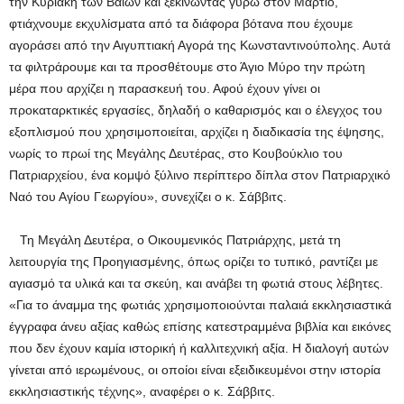
την Κυριακή των Βαΐων και ξεκινώντας γύρω στον Μάρτιο,
φτιάχνουμε εκχυλίσματα από τα διάφορα βότανα που έχουμε
αγοράσει από την Αιγυπτιακή Αγορά της Κωνσταντινούπολης. Αυτά
τα φιλτράρουμε και τα προσθέτουμε στο Άγιο Μύρο την πρώτη
μέρα που αρχίζει η παρασκευή του. Αφού έχουν γίνει οι
προκαταρκτικές εργασίες, δηλαδή ο καθαρισμός και ο έλεγχος του
εξοπλισμού που χρησιμοποιείται, αρχίζει η διαδικασία της έψησης,
νωρίς το πρωί της Μεγάλης Δευτέρας, στο Κουβούκλιο του
Πατριαρχείου, ένα κομψό ξύλινο περίπτερο δίπλα στον Πατριαρχικό
Ναό του Αγίου Γεωργίου», συνεχίζει ο κ. Σάββιτς.
Τη Μεγάλη Δευτέρα, ο Οικουμενικός Πατριάρχης, μετά τη
λειτουργία της Προηγιασμένης, όπως ορίζει το τυπικό, ραντίζει με
αγιασμό τα υλικά και τα σκεύη, και ανάβει τη φωτιά στους λέβητες.
«Για το άναμμα της φωτιάς χρησιμοποιούνται παλαιά εκκλησιαστικά
έγγραφα άνευ αξίας καθώς επίσης κατεστραμμένα βιβλία και εικόνες
που δεν έχουν καμία ιστορική ή καλλιτεχνική αξία. Η διαλογή αυτών
γίνεται από ιερωμένους, οι οποίοι είναι εξειδικευμένοι στην ιστορία
εκκλησιαστικής τέχνης», αναφέρει ο κ. Σάββιτς.