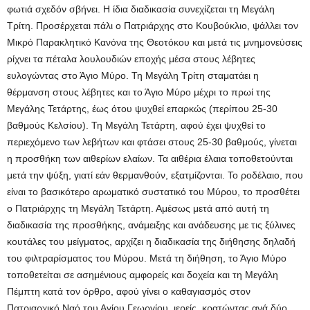
φωτιά σχεδόν σβήνει. Η ίδια διαδικασία συνεχίζεται τη Μεγάλη
Τρίτη. Προσέρχεται πάλι ο Πατριάρχης στο Κουβούκλιο, ψάλλει τον
Μικρό Παρακλητικό Κανόνα της Θεοτόκου και μετά τις μνημονεύσεις
ρίχνει τα πέταλα λουλουδιών εποχής μέσα στους λέβητες
ευλογώντας στο Άγιο Μύρο. Τη Μεγάλη Τρίτη σταματάει η
θέρμανση στους λέβητες και το Άγιο Μύρο μέχρι το πρωί της
Μεγάλης Τετάρτης, έως ότου ψυχθεί επαρκώς (περίπου 25-30
βαθμούς Κελσίου). Τη Μεγάλη Τετάρτη, αφού έχει ψυχθεί το
περιεχόμενο των λεβήτων και φτάσει στους 25-30 βαθμούς, γίνεται
η προσθήκη των αιθερίων ελαίων. Τα αιθέρια έλαια τοποθετούνται
μετά την ψύξη, γιατί εάν θερμανθούν, εξατμίζονται. Το ροδέλαιο, που
είναι το βασικότερο αρωματικό συστατικό του Μύρου, το προσθέτει
ο Πατριάρχης τη Μεγάλη Τετάρτη. Αμέσως μετά από αυτή τη
διαδικασία της προσθήκης, ανάμειξης και ανάδευσης με τις ξύλινες
κουτάλες του μείγματος, αρχίζει η διαδικασία της διήθησης δηλαδή
του φιλτραρίσματος του Μύρου. Μετά τη διήθηση, το Άγιο Μύρο
τοποθετείται σε ασημένιους αμφορείς και δοχεία και τη Μεγάλη
Πέμπτη κατά τον όρθρο, αφού γίνει ο καθαγιασμός στον
Πατριαρχικό Ναό του Αγίου Γεωργίου, ιερείς, κρατώντας ανά δύο