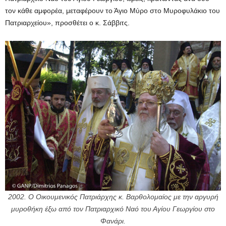
τον κάθε αμφορέα, μεταφέρουν το Άγιο Μύρο στο Μυροφυλάκιο του
Πατριαρχείου», προσθέτει ο κ. Σάββιτς.
2002. Ο Οικουμενικός Πατριάρχης κ. Βαρθολομαίος με την αργυρή
μυροθήκη έξω από τον Πατριαρχικό Ναό του Αγίου Γεωργίου στο
Φανάρι.