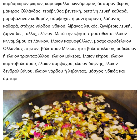
καρδάμωμον μικρόν, καρυόφυλλα, κιννάμωμον, άσσαρον βέρον,
μάκερος Ολλάνδας, τερέβινθος βενετική, ρετσίνη λευκή καθαρά,
μυροβάλανον καθαρόν, σάμψυχος ή μαντζουράνα, λάδανος
καθαρά, στάχυς νάρδου ινδικού, λίβανος λευκός, ζιγγίβερις λευκή,
ζαρνάβας, τύλλις, ελένιον. Μετά την έψηση προστίθενται έλαιον
κινναμώμου σειλάνικον, έλαιον καρυοφύλλων, μοσχοκαρυδέλαιον
Ολλάνδας πηκτόν, βάλσαμον Μέκκας ήτοι βαλσαμέλαιον, ροδέλαιον
ή έλαιον τριανταφύλλου, έλαιον μάκερις, έλαιον κίτρου, έλαιον
καρποβαλσάμου, έλαιον σαμψύχου, έλαιον δάφνης, έλαιον
δενδρολιβάνου, έλαιον νάρδου ή λεβάντας, μόσχος ινδικός και
άμπαρι.