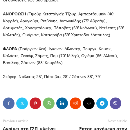
Oι συνθέσεις των δύο ομάδων:
ΑΝΟΡΘΩΣΗ
(Τιμούρ Κετσπάγια): Τζουρ, Αμπαρτζουμιάν (46′
Κορρέα), Αραγιούρι, Ρισβάνης, Αντωνιάδης (75′ Αβραάμ),
Αρτυματάς, Χουσμπάουερ, Πόποβιτς (69′ Ιωάννου), Ντέλετιτς (59′
Καλτσάς), Ουάρντα, Κατσαράβα (59′ Χριστοδουλόπουλος).
ΦΛΟΡΑ
(Γιούργκεν Χεν): Ίγκονεν, Λίλαντερ, Πουργκ, Κουσκ,
Καλάστε, Ζενιόφ, Σόμετς, Πομ (70′ Μίλερ), Ογιάμα (66′ Αλίκου),
Βασίλιεφ, Σάπινεν (83′ Κουράξιν).
Σκόρερ: Ντέλετιτς 25′, Πόποβιτς 28′ / Σάπινεν 38′, 79′
Previous article
Next article
Ανοίγει στο ΓΣΠ, κλείνει
Έπεσε μαχόμενη στην