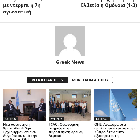
με ντέρμπι η 7η
Ελβετία η Ομόνοια (1-3)
αγωνιστική
Greek News
RELATED ARTICLES
MORE FROM AUTHOR
ΚΥΠΡΟΣ
ΚΥΠΡΟΣ
ΚΥΠΡΟΣ
Νέα συνάντηση
FCAO: Οικονομική
ΟΗΕ: Αναφορά στα
Χριστοδουλίδη–
στήριξη στην
εμπλεκόμενα μέρη στην
Έρχιουρμαν στις 26
πυρόπληκτη ορεινή
Κύπρο όταν αυτό
Αυγούστου υπό την
Λεμεσό
εξυπηρετεί τη
αιγίδα του ΟΗΕ
διαδικασία