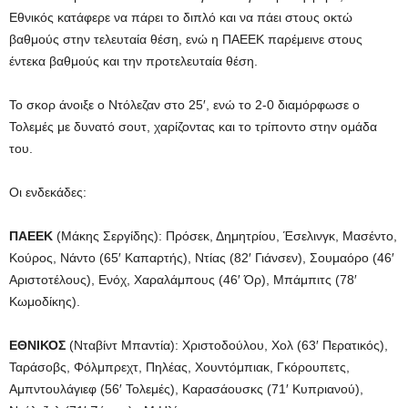
Εθνικός κατάφερε να πάρει το διπλό και να πάει στους οκτώ
βαθμούς στην τελευταία θέση, ενώ η ΠΑΕΕΚ παρέμεινε στους
έντεκα βαθμούς και την προτελευταία θέση.
Το σκορ άνοιξε ο Ντόλεζαν στο 25′, ενώ το 2-0 διαμόρφωσε ο
Τολεμές με δυνατό σουτ, χαρίζοντας και το τρίποντο στην ομάδα
του.
Οι ενδεκάδες:
ΠΑΕΕΚ
(Μάκης Σεργίδης): Πρόσεκ, Δημητρίου, Έσελινγκ, Μασέντο,
Κούρος, Νάντο (65′ Καπαρτής), Ντίας (82′ Γιάνσεν), Σουμαόρο (46′
Αριστοτέλους), Ενόχ, Χαραλάμπους (46′ Όρ), Μπάμπιτς (78′
Κωμοδίκης).
ΕΘΝΙΚΟΣ
(Νταβίντ Μπαντία): Χριστοδούλου, Χολ (63′ Περατικός),
Ταράσοβς, Φόλμπρεχτ, Πηλέας, Xουντόμπιακ, Γκόρουπετς,
Αμπντουλάγιεφ (56′ Τολεμές), Καρασάουσκς (71′ Κυπριανού),