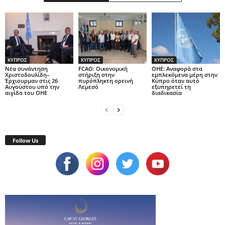
ΚΥΠΡΟΣ
ΚΥΠΡΟΣ
ΚΥΠΡΟΣ
Νέα συνάντηση
FCAO: Οικονομική
ΟΗΕ: Αναφορά στα
Χριστοδουλίδη–
στήριξη στην
εμπλεκόμενα μέρη στην
Έρχιουρμαν στις 26
πυρόπληκτη ορεινή
Κύπρο όταν αυτό
Αυγούστου υπό την
Λεμεσό
εξυπηρετεί τη
αιγίδα του ΟΗΕ
διαδικασία
Follow Us