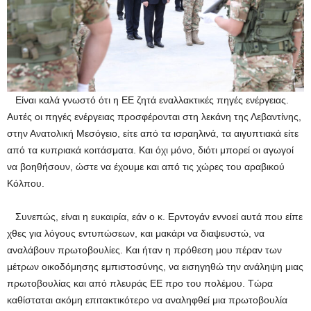
Είναι καλά γνωστό ότι η ΕΕ ζητά εναλλακτικές πηγές ενέργειας.
Αυτές οι πηγές ενέργειας προσφέρονται στη λεκάνη της Λεβαντίνης,
στην Ανατολική Μεσόγειο, είτε από τα ισραηλινά, τα αιγυπτιακά είτε
από τα κυπριακά κοιτάσματα. Και όχι μόνο, διότι μπορεί οι αγωγοί
να βοηθήσουν, ώστε να έχουμε και από τις χώρες του αραβικού
Κόλπου.
Συνεπώς, είναι η ευκαιρία, εάν ο κ. Ερντογάν εννοεί αυτά που είπε
χθες για λόγους εντυπώσεων, και μακάρι να διαψευστώ, να
αναλάβουν πρωτοβουλίες. Και ήταν η πρόθεση μου πέραν των
μέτρων οικοδόμησης εμπιστοσύνης, να εισηγηθώ την ανάληψη μιας
πρωτοβουλίας και από πλευράς ΕΕ προ του πολέμου. Τώρα
καθίσταται ακόμη επιτακτικότερο να αναληφθεί μια πρωτοβουλία