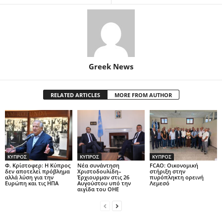
Greek News
RELATED ARTICLES
MORE FROM AUTHOR
ΚΥΠΡΟΣ
ΚΥΠΡΟΣ
ΚΥΠΡΟΣ
Φ. Κρίστοφερ: Η Κύπρος
Νέα συνάντηση
FCAO: Οικονομική
δεν αποτελεί πρόβλημα
Χριστοδουλίδη–
στήριξη στην
αλλά λύση για την
Έρχιουρμαν στις 26
πυρόπληκτη ορεινή
Ευρώπη και τις ΗΠΑ
Αυγούστου υπό την
Λεμεσό
αιγίδα του ΟΗΕ