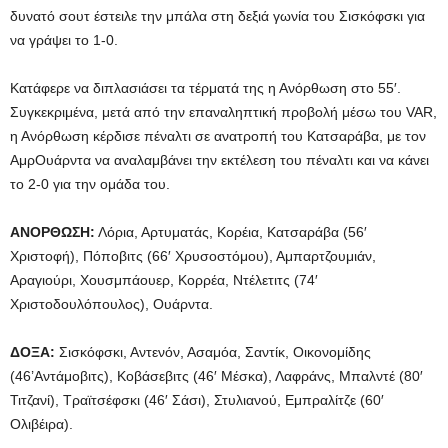
δυνατό σουτ έστειλε την μπάλα στη δεξιά γωνία του Σισκόφσκι για
να γράψει το 1-0.
Κατάφερε να διπλασιάσει τα τέρματά της η Ανόρθωση στο 55′.
Συγκεκριμένα, μετά από την επαναληπτική προβολή μέσω του VAR,
η Ανόρθωση κέρδισε πέναλτι σε ανατροπή του Κατσαράβα, με τον
ΑμρΟυάρντα να αναλαμβάνει την εκτέλεση του πέναλτι και να κάνει
το 2-0 για την ομάδα του.
ΑΝΟΡΘΩΣΗ:
Λόρια, Αρτυματάς, Κορέια, Κατσαράβα (56′
Χριστοφή), Πόποβιτς (66′ Χρυσοστόμου), Αμπαρτζουμιάν,
Αραγιούρι, Χουσμπάουερ, Κορρέα, Ντέλετιτς (74′
Χριστοδουλόπουλος), Ουάρντα.
ΔΟΞΑ:
Σισκόφσκι, Αντενόν, Ασαμόα, Σαντίκ, Οικονομίδης
(46’Αντάμοβιτς), Κοβάσεβιτς (46′ Μέσκα), Λαφράνς, Μπαλντέ (80′
Τιτζανί), Τραϊτσέφσκι (46′ Σάσι), Στυλιανού, Εμπραλίτζε (60′
Ολιβέιρα).