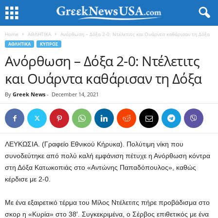
Home
ΑΘΛΗΤΙΚΑ
Ανόρθωση – Δόξα 2-0: Ντέλετιτς και Ουάρντα καθάρισαν τη Δόξα
ΑΘΛΗΤΙΚΑ
ΚΥΠΡΟΣ
Ανόρθωση – Δόξα 2-0: Ντέλετιτς
και Ουάρντα καθάρισαν τη Δόξα
By
Greek News
-
December 14, 2021
ΛΕΥΚΩΣΙΑ. (Γραφείο Εθνικού Κήρυκα). Πολύτιμη νίκη που
συνοδεύτηκε από πολύ καλή εμφάνιση πέτυχε η Ανόρθωση κόντρα
στη Δόξα Κατωκοπιάς στο «Αντώνης Παπαδόπουλος», καθώς
κέρδισε με 2-0.
Με ένα εξαιρετικό τέρμα του Μίλος Ντέλετιτς πήρε προβάδισμα στο
σκορ η «Κυρία» στο 38′. Συγκεκριμένα, ο Σέρβος επιθετικός με ένα