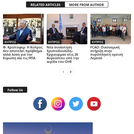
RELATED ARTICLES
MORE FROM AUTHOR
ΚΥΠΡΟΣ
ΚΥΠΡΟΣ
ΚΥΠΡΟΣ
Φ. Κρίστοφερ: Η Κύπρος
Νέα συνάντηση
FCAO: Οικονομική
δεν αποτελεί πρόβλημα
Χριστοδουλίδη–
στήριξη στην
αλλά λύση για την
Έρχιουρμαν στις 26
πυρόπληκτη ορεινή
Ευρώπη και τις ΗΠΑ
Αυγούστου υπό την
Λεμεσό
αιγίδα του ΟΗΕ
Follow Us