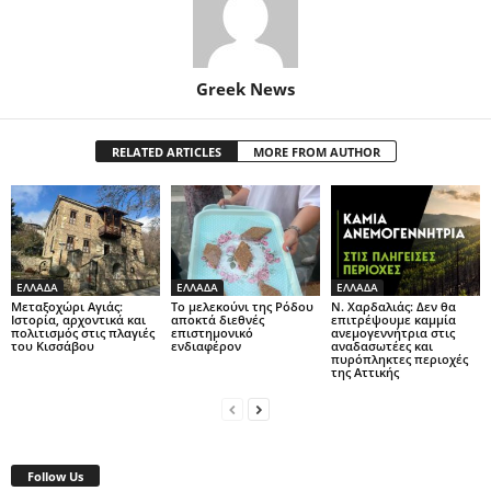
Greek News
RELATED ARTICLES
MORE FROM AUTHOR
ΕΛΛΑΔΑ
ΕΛΛΑΔΑ
ΕΛΛΑΔΑ
Μεταξοχώρι Αγιάς:
Το μελεκούνι της Ρόδου
Ν. Χαρδαλιάς: Δεν θα
Ιστορία, αρχοντικά και
αποκτά διεθνές
επιτρέψουμε καμμία
πολιτισμός στις πλαγιές
επιστημονικό
ανεμογεννήτρια στις
του Κισσάβου
ενδιαφέρον
αναδασωτέες και
πυρόπληκτες περιοχές
της Αττικής
Follow Us