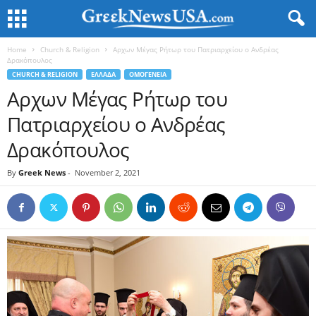
Home
Church & Religion
Αρχων Μέγας Ρήτωρ του Πατριαρχείου ο Ανδρέας
Δρακόπουλος
CHURCH & RELIGION
ΕΛΛΑΔΑ
ΟΜΟΓΕΝΕΙΑ
Αρχων Μέγας Ρήτωρ του
Πατριαρχείου ο Ανδρέας
Δρακόπουλος
By
Greek News
-
November 2, 2021