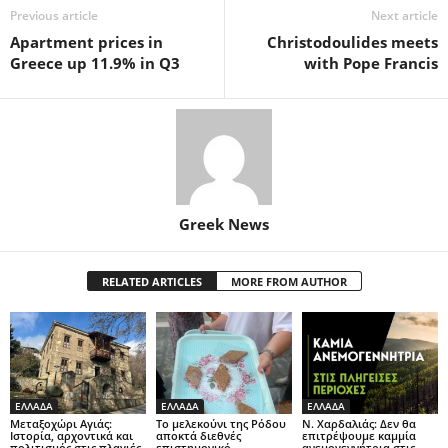
Previous article
Next article
Apartment prices in
Christodoulides meets
Greece up 11.9% in Q3
with Pope Francis
Greek News
RELATED ARTICLES
MORE FROM AUTHOR
ΕΛΛΑΔΑ
ΕΛΛΑΔΑ
ΕΛΛΑΔΑ
Μεταξοχώρι Αγιάς:
Το μελεκούνι της Ρόδου
Ν. Χαρδαλιάς: Δεν θα
Ιστορία, αρχοντικά και
αποκτά διεθνές
επιτρέψουμε καμμία
πολιτισμός στις πλαγιές
επιστημονικό
ανεμογεννήτρια στις