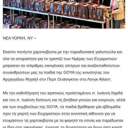
ΝΕΑ ΥΟΡΚΗ, ΝΥ –
Εκατόν πενήντα χαρτοκιβώτια με την παραδοσιακή γαλοπούλα και
όλα τα απαραίτητα για το τραπέζι των Ημέρας των Ευχαριστιών
μοίρασαν σε ισάριθμες οικογένειες απόρων και αναξιοπαθούντων
συνανθρώπων μας τα παιδιά της GOYA της κοινότητας του
Αρχαγγέλου Μιχαήλ στο Πορτ Ουάσιγκτον στο Λονγκ Αϊλαντ.
Με την καθοδήγηση του ιερατικώς προϊσταμένου π. Ιωάννη Λαρδά
και του π. Ιωάννη Καπώνη και τη βοήθεια γονιών και ενοριτών, αλλά
και των συμβούλων της GOYA, τα παιδιά βρέθηκαν μία εβδομάδα
πριν τη γιορτή των Ευχαριστιών στην κοινοτική αίθουσα για να
ετοιμάσουν τα χαρτοκιβώτια με τα φαγητά τα οποία και παρέδωσαν
οι ίδιοι στις οικογένειες, έχοντας τη δυνατότητα να δουν από κοντά