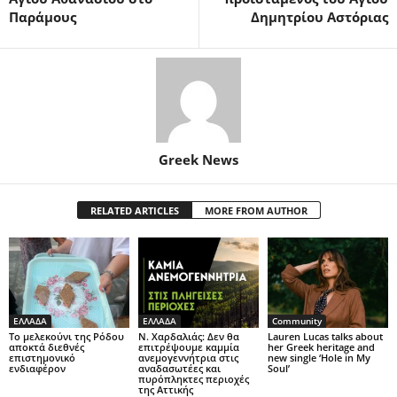
Παράμους
Δημητρίου Αστόριας
Greek News
RELATED ARTICLES
MORE FROM AUTHOR
ΕΛΛΑΔΑ
ΕΛΛΑΔΑ
Community
Το μελεκούνι της Ρόδου
Ν. Χαρδαλιάς: Δεν θα
Lauren Lucas talks about
αποκτά διεθνές
επιτρέψουμε καμμία
her Greek heritage and
επιστημονικό
ανεμογεννήτρια στις
new single ‘Hole in My
ενδιαφέρον
αναδασωτέες και
Soul’
πυρόπληκτες περιοχές
της Αττικής