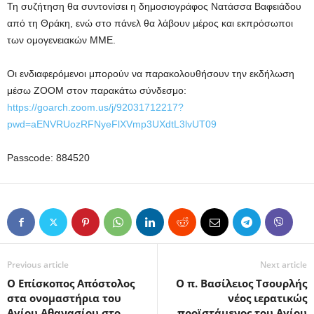
Τη συζήτηση θα συντονίσει η δημοσιογράφος Νατάσσα Βαφειάδου
από τη Θράκη, ενώ στο πάνελ θα λάβουν μέρος και εκπρόσωποι
των ομογενειακών ΜΜΕ.
Οι ενδιαφερόμενοι μπορούν να παρακολουθήσουν την εκδήλωση
μέσω ZΟΟΜ στον παρακάτω σύνδεσμο:
https://goarch.zoom.us/j/92031712217?
pwd=aENVRUozRFNyeFlXVmp3UXdtL3lvUT09
Passcode: 884520
Previous article
Next article
Ο Επίσκοπος Απόστολος
Ο π. Βασίλειος Τσουρλής
στα ονομαστήρια του
νέος ιερατικώς
Αγίου Αθανασίου στο
προϊστάμενος του Αγίου