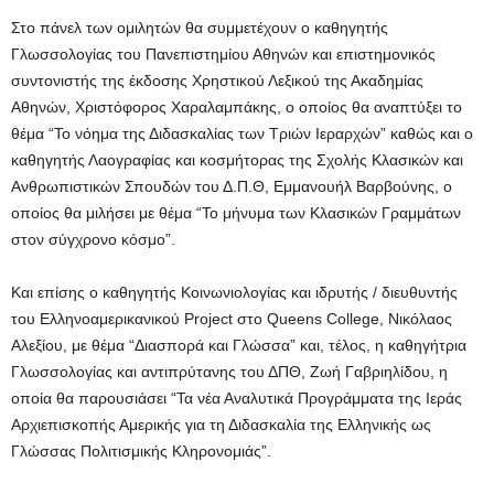
Στο πάνελ των ομιλητών θα συμμετέχουν ο καθηγητής
Γλωσσολογίας του Πανεπιστημίου Αθηνών και επιστημονικός
συντονιστής της έκδοσης Χρηστικού Λεξικού της Ακαδημίας
Αθηνών, Χριστόφορος Χαραλαμπάκης, ο οποίος θα αναπτύξει το
θέμα “Το νόημα της Διδασκαλίας των Τριών Ιεραρχών” καθώς και ο
καθηγητής Λαογραφίας και κοσμήτορας της Σχολής Κλασικών και
Ανθρωπιστικών Σπουδών του Δ.Π.Θ, Εμμανουήλ Βαρβούνης, ο
οποίος θα μιλήσει με θέμα “Το μήνυμα των Kλασικών Γραμμάτων
στον σύγχρονο κόσμο”.
Και επίσης ο καθηγητής Κοινωνιολογίας και ιδρυτής / διευθυντής
του Ελληνοαμερικανικού Project στο Queens College, Νικόλαος
Αλεξίου, με θέμα “Διασπορά και Γλώσσα” και, τέλος, η καθηγήτρια
Γλωσσολογίας και αντιπρύτανης του ΔΠΘ, Ζωή Γαβριηλίδου, η
οποία θα παρουσιάσει “Τα νέα Αναλυτικά Προγράμματα της Ιεράς
Αρχιεπισκοπής Αμερικής για τη Διδασκαλία της Ελληνικής ως
Γλώσσας Πολιτισμικής Κληρονομιάς”.