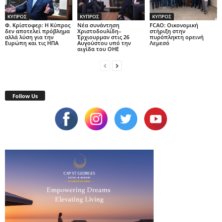
ΚΥΠΡΟΣ
ΚΥΠΡΟΣ
ΚΥΠΡΟΣ
Φ. Κρίστοφερ: Η Κύπρος
Νέα συνάντηση
FCAO: Οικονομική
δεν αποτελεί πρόβλημα
Χριστοδουλίδη–
στήριξη στην
αλλά λύση για την
Έρχιουρμαν στις 26
πυρόπληκτη ορεινή
Ευρώπη και τις ΗΠΑ
Αυγούστου υπό την
Λεμεσό
αιγίδα του ΟΗΕ
Follow Us