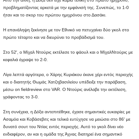
Από την άλλη, η Δόξα δεν είχε καμιά τελική στο πρώτο ημίχρονο,
προβληματίζοντας αρκετά με την εμφάνισή της. Συνεπώς, το 1-0
ήταν και το σκορ του πρώτου ημιχρόνου στο Δασάκι.
Η επανάληψη ξεκίνησε με τον Εθνικό να πετυχαίνει δύο γκολ στο
πρώτο τέταρτο και να διευρύνει το προβάδισμά του.
Στο 52′, ο Μίχαλ Ντούρις εκτέλεσε το φάουλ και ο ΜίχαλΝτούρις με
κεφαλιά έγραψε το 2-0.
Λίγα λεπτά αργότερα, ο Χάρης Κυριάκου έκανε χέρι εντός περιοχής
και ο διαιτητής Θωμάς Χατζηβασιλείου υπέδειξε την παράβαση,
μέσω on fieldreview στο VAR. Ο Ντούρις ανέλαβε την εκτέλεση,
γράφοντας το 3-0.
Στη συνέχεια, η Δόξα αντεπιτέθηκε, έχασε σημαντικές ευκαιρίες με
Ασαμόα και Κοβάσεβιτς και τελικά ευτύχησε να μειώσει στο 86′ με
δυνατό σουτ του Ντίας εντός περιοχής. Αυτό το γκολ δίνει νέο
ενδιαφέρον, αν και η ομάδα της Άχνας διατηρεί ένα σημαντικό