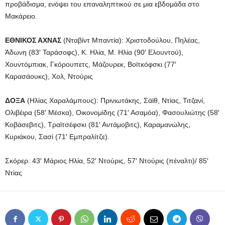
προβάδισμα, ενόψει του επαναληπτικού σε μια εβδομάδα στο
Μακάρειο.
ΕΘΝΙΚΟΣ ΑΧΝΑΣ
(Νταβίντ Μπαντία): Χριστοδούλου, Πηλέας,
Άδωνη (83′ Ταράσοφς), Κ. Ηλία, Μ. Ηλία (90′ Ελουντού),
Χουντόμπιακ, Γκόρουπετς, Μάζουρεκ, Βοϊτκόφσκι (77′
Καρασάουκς), Χολ, Ντούρις
ΔΟΞΑ
(Ηλίας Χαραλάμπους): Πρινιωτάκης, Σάϊθ, Ντίας, Τιτζανί,
Ολιβέιρα (58′ Μέσκα), Οικονομίδης (71′ Ασαμόα), Φασουλιώτης (58′
Κοβάσεβιτς), Τραϊτσέφσκι (81′ Αντάμοβιτς), Καραμανώλης,
Κυριάκου, Σασί (71′ Εμπραλίτζε).
Σκόρερ: 43′ Μάριος Ηλία, 52′ Ντούρις, 57′ Ντούρις (πέναλτι)/ 85′
Ντίας