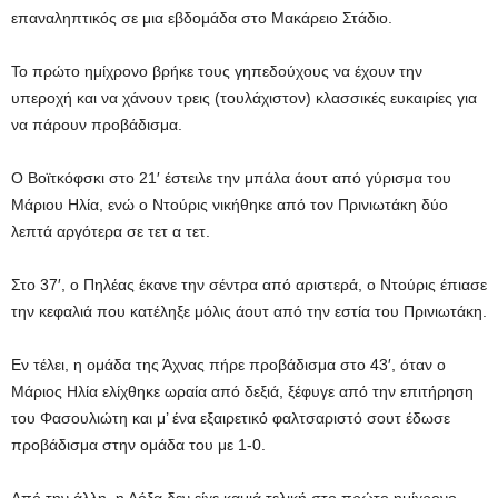
επαναληπτικός σε μια εβδομάδα στο Μακάρειο Στάδιο.
Το πρώτο ημίχρονο βρήκε τους γηπεδούχους να έχουν την
υπεροχή και να χάνουν τρεις (τουλάχιστον) κλασσικές ευκαιρίες για
να πάρουν προβάδισμα.
Ο Βοϊτκόφσκι στο 21′ έστειλε την μπάλα άουτ από γύρισμα του
Μάριου Ηλία, ενώ ο Ντούρις νικήθηκε από τον Πρινιωτάκη δύο
λεπτά αργότερα σε τετ α τετ.
Στο 37′, ο Πηλέας έκανε την σέντρα από αριστερά, ο Ντούρις έπιασε
την κεφαλιά που κατέληξε μόλις άουτ από την εστία του Πρινιωτάκη.
Εν τέλει, η ομάδα της Άχνας πήρε προβάδισμα στο 43′, όταν ο
Μάριος Ηλία ελίχθηκε ωραία από δεξιά, ξέφυγε από την επιτήρηση
του Φασουλιώτη και μ’ ένα εξαιρετικό φαλτσαριστό σουτ έδωσε
προβάδισμα στην ομάδα του με 1-0.