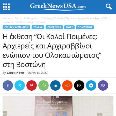
Home
Church & Religion
Η έκθεση “Οι Καλοί Ποιμένες: Αρχιερείς και Αρχιραββίνοι
ενώπιον του Ολοκαυτώματος” στη...
CHURCH & RELIGION
ΕΛΛΑΔΑ
ΟΜΟΓΕΝΕΙΑ
MORE
ΠΟΛΙΤΙΣΜΟΣ
Η έκθεση “Οι Καλοί Ποιμένες:
Αρχιερείς και Αρχιραββίνοι
ενώπιον του Ολοκαυτώματος”
στη Βοστώνη
By
Greek News
-
March 13, 2022