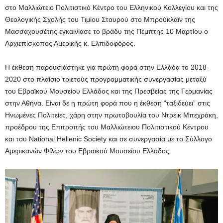
στο Μαλλιώτειο Πολιτιστικό Κέντρο του Ελληνικού Κολλεγίου και της
Θεολογικής Σχολής του Τιμίου Σταυρού στο Μπρούκλαϊν της
Μασσαχουσέτης εγκαινίασε το βράδυ της Πέμπτης 10 Μαρτίου ο
Αρχιεπίσκοπος Αμερικής κ. Ελπιδοφόρος.
Η έκθεση παρουσιάστηκε για πρώτη φορά στην Ελλάδα το 2018-
2020 στο πλαίσιο τριετούς προγραμματικής συνεργασίας μεταξύ
του Εβραϊκού Μουσείου Ελλάδος και της Πρεσβείας της Γερμανίας
στην Αθήνα. Είναι δε η πρώτη φορά που η έκθεση “ταξιδεύει” στις
Ηνωμένες Πολιτείες, χάρη στην πρωτοβουλία του Ντρέικ Μπεχράκη,
προέδρου της Επιτροπής του Μαλλιώτειου Πολιτιστικού Κέντρου
και του National Hellenic Society και σε συνεργασία με το Σύλλογο
Αμερικανών Φίλων του Εβραϊκού Μουσείου Ελλάδος.