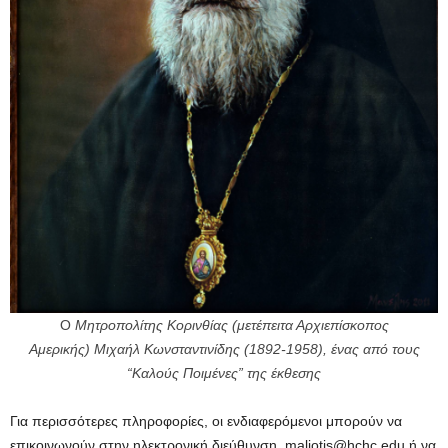
Ο
Μητροπολίτης Κορινθίας (μετέπειτα Αρχιεπίσκοπος
Αμερικής) Μιχαήλ Κωνσταντινίδης (1892-1958), ένας από τους
“Καλούς Ποιμένες” της έκθεσης
Για περισσότερες πληροφορίες, οι ενδιαφερόμενοι μπορούν να
επικοινωνούν στην ηλεκτρονική διεύθυνση
maliotis@hchc.edu
ή να