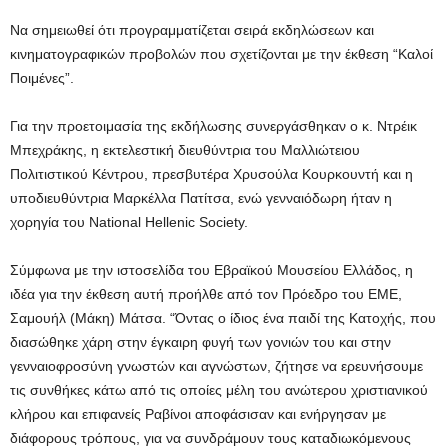
Να σημειωθεί ότι προγραμματίζεται σειρά εκδηλώσεων και
κινηματογραφικών προβολών που σχετίζονται με την έκθεση “Καλοί
Ποιμένες”.
Για την προετοιμασία της εκδήλωσης συνεργάσθηκαν ο κ. Ντρέικ
Μπεχράκης, η εκτελεστική διευθύντρια του Μαλλιώτειου
Πολιτιστικού Κέντρου, πρεσβυτέρα Χρυσούλα Κουρκουντή και η
υποδιευθύντρια Μαρκέλλα Πατίτσα, ενώ γενναιόδωρη ήταν η
χορηγία του National Hellenic Society.
Σύμφωνα με την ιστοσελίδα του Εβραϊκού Μουσείου Ελλάδος, η
ιδέα για την έκθεση αυτή προήλθε από τον Πρόεδρο του ΕΜΕ,
Σαμουήλ (Μάκη) Μάτσα. “Όντας ο ίδιος ένα παιδί της Κατοχής, που
διασώθηκε χάρη στην έγκαιρη φυγή των γονιών του και στην
γενναιοφροσύνη γνωστών και αγνώστων, ζήτησε να ερευνήσουμε
τις συνθήκες κάτω από τις οποίες μέλη του ανώτερου χριστιανικού
κλήρου και επιφανείς Ραβίνοι αποφάσισαν και ενήργησαν με
διάφορους τρόπους, για να συνδράμουν τους καταδιωκόμενους