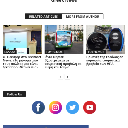
RELATED ARTICLES
MORE FROM AUTHOR
ΕΛΛΑΔΑ
ΤΟΥΡΙΣΜΟΣ
ΤΟΥΡΙΣΜΟΣ
Θ. Πλεύρης στο Breitbart
Ιόνια Νησιά:
Πρωτιές της Ελλάδας σε
News: «Το μήνυμα από
Εξωστρέφεια με
κορυφαία τουριστικά
τους πολίτες μας είναι
τουριστική προβολή σε
βραβεία των ΗΠΑ
ξεκάθαρο: Φτάνει πια»
Ρώμη και Αθήνα
Follow Us