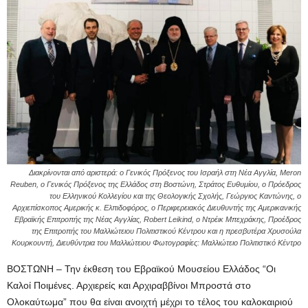
Διακρίνονται από αριστερά: ο Γενικός Πρόξενος του Ισραήλ στη Νέα Αγγλία, Meron
Reuben, ο Γενικός Πρόξενος της Ελλάδος στη Βοστώνη, Στράτος Ευθυμίου, ο Πρόεδρος
του Ελληνικού Κολλεγίου και της Θεολογικής Σχολής, Γεώργιος Καντώνης, ο
Αρχιεπίσκοπος Αμερικής κ. Ελπιδοφόρος, ο Περιφερειακός Διευθυντής της Αμερικανικής
Εβραϊκής Επιτροπής της Νέας Αγγλίας, Robert Leikind, ο Ντρέικ Μπεχράκης, Προέδρος
της Επιτροπής του Μαλλιώτειου Πολιτιστικού Κέντρου και η πρεσβυτέρα Χρυσούλα
Κουρκουντή, Διευθύντρια του Μαλλιώτειου Φωτογραφίες: Μαλλιώτειο Πολιτιστικό Κέντρο
ΒΟΣΤΩΝΗ – Την έκθεση του Εβραϊκού Μουσείου Ελλάδος “Οι
Καλοί Ποιμένες. Αρχιερείς και Αρχιραββίνοι Μπροστά στο
Ολοκαύτωμα” που θα είναι ανοιχτή μέχρι το τέλος του καλοκαιριού