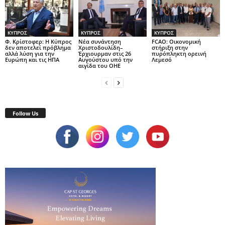
ΚΥΠΡΟΣ
ΚΥΠΡΟΣ
ΚΥΠΡΟΣ
Φ. Κρίστοφερ: Η Κύπρος
Νέα συνάντηση
FCAO: Οικονομική
δεν αποτελεί πρόβλημα
Χριστοδουλίδη–
στήριξη στην
αλλά λύση για την
Έρχιουρμαν στις 26
πυρόπληκτη ορεινή
Ευρώπη και τις ΗΠΑ
Αυγούστου υπό την
Λεμεσό
αιγίδα του ΟΗΕ
Follow Us