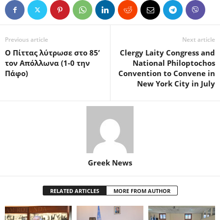
Previous article
Next article
Ο Πίττας λύτρωσε στο 85’
Clergy Laity Congress and
τον Απόλλωνα (1-0 την
National Philoptochos
Πάφο)
Convention to Convene in
New York City in July
Greek News
RELATED ARTICLES
MORE FROM AUTHOR