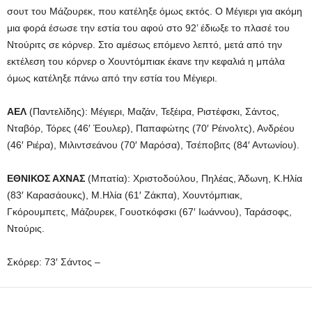
σουτ του Μάζουρεκ, που κατέληξε όμως εκτός. Ο Μέγιερι για ακόμη
μια φορά έσωσε την εστία του αφού στο 92’ έδιωξε το πλασέ του
Ντούριτς σε κόρνερ. Στο αμέσως επόμενο λεπτό, μετά από την
εκτέλεση του κόρνερ ο Χουντόμπιακ έκανε την κεφαλιά η μπάλα
όμως κατέληξε πάνω από την εστία του Μέγιερι.
ΑΕΛ
(Παντελίδης): Μέγιερι, Μαζάν, Τεξέιρα, Ριστέφσκι, Σάντος,
Νταβόρ, Τόρες (46′ Έουλερ), Παπαφώτης (70′ Ρέινολτς), Ανδρέου
(46′ Ριέρα), Μιλιντσεάνου (70′ Μαρόσα), Τσέποβιτς (84′ Αντωνίου).
ΕΘΝΙΚΟΣ ΑΧΝΑΣ
(Μπατία): Χριστοδούλου, Πηλέας, Άδωνη, Κ.Ηλία
(83′ Καρασάουκς), Μ.Ηλία (61′ Ζάκπα), Χουντόμπιακ,
Γκόρουμπετς, Μάζουρεκ, Γουοτκόφσκι (67′ Ιωάννου), Ταράσοφς,
Ντούρις.
Σκόρερ: 73′ Σάντος –