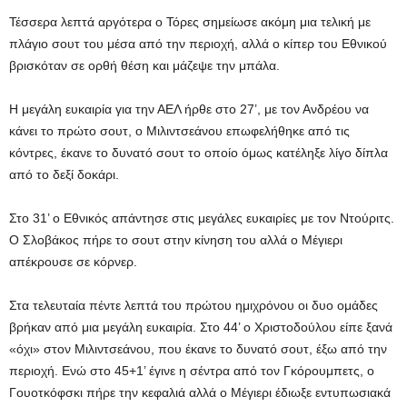
Τέσσερα λεπτά αργότερα ο Τόρες σημείωσε ακόμη μια τελική με
πλάγιο σουτ του μέσα από την περιοχή, αλλά ο κίπερ του Εθνικού
βρισκόταν σε ορθή θέση και μάζεψε την μπάλα.
Η μεγάλη ευκαιρία για την ΑΕΛ ήρθε στο 27’, με τον Ανδρέου να
κάνει το πρώτο σουτ, ο Μιλιντσεάνου επωφελήθηκε από τις
κόντρες, έκανε το δυνατό σουτ το οποίο όμως κατέληξε λίγο δίπλα
από το δεξί δοκάρι.
Στο 31’ ο Εθνικός απάντησε στις μεγάλες ευκαιρίες με τον Ντούριτς.
Ο Σλοβάκος πήρε το σουτ στην κίνηση του αλλά ο Μέγιερι
απέκρουσε σε κόρνερ.
Στα τελευταία πέντε λεπτά του πρώτου ημιχρόνου οι δυο ομάδες
βρήκαν από μια μεγάλη ευκαιρία. Στο 44’ ο Χριστοδούλου είπε ξανά
«όχι» στον Μιλιντσεάνου, που έκανε το δυνατό σουτ, έξω από την
περιοχή. Ενώ στο 45+1’ έγινε η σέντρα από τον Γκόρουμπετς, ο
Γουοτκόφσκι πήρε την κεφαλιά αλλά ο Μέγιερι έδιωξε εντυπωσιακά