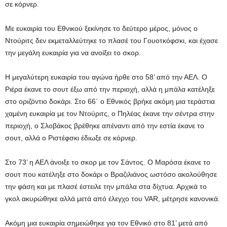
σε κόρνερ.
Με ευκαιρία του Εθνικού ξεκίνησε το δεύτερο μέρος, μόνος ο
Ντούριτς δεν εκμεταλλεύτηκε το πλασέ του Γουοτκόφσκι, και έχασε
την μεγάλη ευκαιρία για να ανοίξει το σκορ.
Η μεγαλύτερη ευκαιρία του αγώνα ήρθε στο 58’ από την ΑΕΛ. Ο
Ριέρα έκανε το σουτ έξω από την περιοχή, αλλά η μπάλα κατέληξε
στο οριζόντιο δοκάρι. Στο 66΄ ο Εθνικός βρήκε ακόμη μια τεράστια
χαμένη ευκαιρία με τον Ντούριτς, ο Πηλέας έκανε την σέντρα στην
περιοχή, ο Σλοβάκος βρέθηκε απέναντι από την εστία έκανε το
σουτ, αλλά ο Ριστέφσκι έδιωξε σε κόρνερ.
Στο 73’ η ΑΕΛ άνοιξε το σκορ με τον Σάντος. Ο Μαρόσα έκανε το
σουτ που κατέληξε στο δοκάρι ο Βραζιλιάνος ωστόσο ακολούθησε
την φάση και με πλασέ έστειλε την μπάλα στα δίχτυα. Αρχικά το
γκολ ακυρώθηκε αλλά μετά από έλεγχο του VAR, μέτρησε κανονικά.
Ακόμη μια ευκαιρία σημειώθηκε για τον Εθνικό στο 81’ μετά από