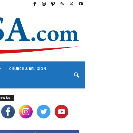
CHURCH & RELIGION
low Us