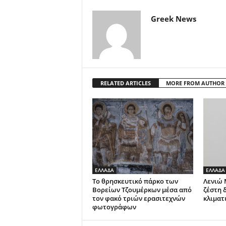
Greek News
RELATED ARTICLES
MORE FROM AUTHOR
ΕΛΛΑΔΑ
ΕΛΛΑΔΑ
Το θρησκευτικό πάρκο των
Λενιώ 
Βορείων Τζουμέρκων μέσα από
ζέστη 
τον φακό τριών ερασιτεχνών
κλιματ
φωτογράφων