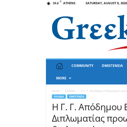
C
ATHENS
SATURDAY, AUGUST 8, 202
34.6
G
COMMUNITY
ΟΜΟΓΕΝΕΙΑ
r
e
MORE
e
k
N
Home
ΕΛΛΑΔΑ
Η Γ. Γ. Απόδημου Ελληνισμού και
e
ΕΛΛΑΔΑ
ΟΜΟΓΕΝΕΙΑ
w
Η Γ. Γ. Απόδημου 
s
Διπλωματίας προω
U
S
A