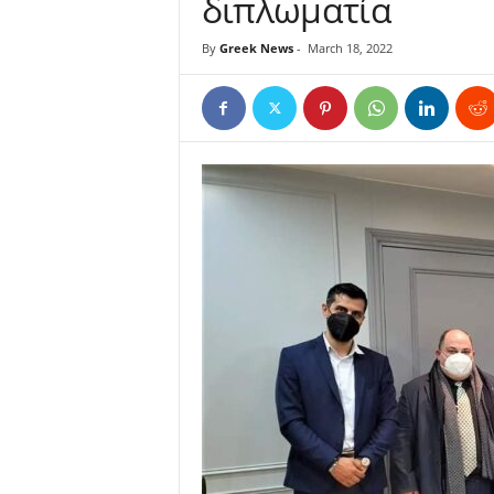
διπλωματία
By
Greek News
-
March 18, 2022