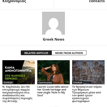
Κληρονομιάς
contacts
Greek News
RELATED ARTICLES
MORE FROM AUTHOR
ΕΛΛΑΔΑ
Community
ΕΛΛΑΔΑ
Ν. Χαρδαλιάς: Δεν θα
Lauren Lucas talks about
Το θρησκευτικό πάρκο
επιτρέψουμε καμμία
her Greek heritage and
των Βορείων
ανεμογεννήτρια στις
new single ‘Hole in My
Τζουμέρκων μέσα από
αναδασωτέες και
Soul’
τον φακό τριών
πυρόπληκτες περιοχές
ερασιτεχνών
της Αττικής
φωτογράφων