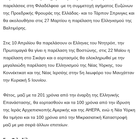
παρελάσεις στη Φιλαδέλφεια -με τη συμμετοχή αγήματος Ευζώνων
της Προεδρικής Φρουράς της Ελλάδας- και το Τάρπον Σπρινγκς και
θα ακολουθήσει στις 27 Μαρτίου η παρέλαση του Ελληνισμού της
Βαλτιμόρης.
Στις 10 Απριλίου θα παρελάσουν οι Ελληνες του Ντητρόιτ, την
Πρωτομαγιά θα γίνει η παρέλαση της Βοστώνης, στις 22 Μαϊου η
παρέλαση στο Σικάγο και ο εορτασμός θα ολοκληρωθεί με την
μεγαλειώδη παρέλαση του Ελληνισμού της Νέας Υόρκης, του
Κοννέκτικατ και της Νέας Ιερσέης στην 5η λεωφόρο του Μανχάτταν
την Κυριακή 5 Ιουνίου.
Φέτος, μαζί με τα 201 χρόνια από την έναρξη της Ελληνικής
Επανάστασης, θα εορτασθούν και τα 100 χρόνια από την ίδρυση
της Ιεράς Αρχιεπισκοπής Αμερικής και της AHEPA, ενώ η Νέα Υόρκη
θα τιμήσει και τα 100 χρόνια από την Μικρασιατική Καταστροφή
μαζί με μια σειρά άλλων επετείων.