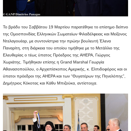
Το βράδυ του Σαββάτου 19 Μαρτίου παρατέθηκε το επίσημο δείπνο
της Ομοσπονδίας Ελληνικών Σωματείων Φιλαδέλφειας και Μείζονος
Ντελαγουέαρ, με συντονίστρια την πρώην βουλευτή Έλενα
Παναρίτη, στη διάρκεια του οποίου τιμήθηκε με το Μετάλλιο της
Ελευθερίας ο τέως ύπατος Πρόεδρος της AHEPA, Γιώργος
Χωριάτης. Τιμήθηκαν επίσης η Grand Marshal Γεωργία
Αθανασοπούλου, ο Αρχιεπίσκοπος Αμερικής, κ. Ελπιδοφόρος και οι
ύπατοι πρόεδροι της AHEPA και των “Θυγατέρων της Πηνελόπης”,
Δημήτριος Κόκοτας και Κάθυ Μπιζούκα, αντίστοιχα.