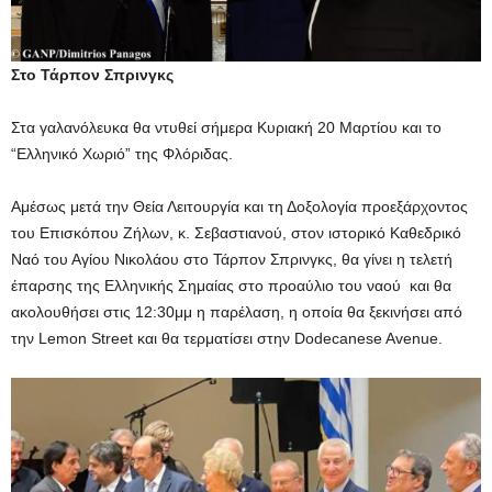
Στο Τάρπον Σπρινγκς
Στα γαλανόλευκα θα ντυθεί σήμερα Κυριακή 20 Μαρτίου και το
“Ελληνικό Χωριό” της Φλόριδας.
Αμέσως μετά την Θεία Λειτουργία και τη Δοξολογία προεξάρχοντος
του Επισκόπου Ζήλων, κ. Σεβαστιανού, στον ιστορικό Καθεδρικό
Ναό του Αγίου Νικολάου στο Τάρπον Σπρινγκς, θα γίνει η τελετή
έπαρσης της Ελληνικής Σημαίας στο προαύλιο του ναού και θα
ακολουθήσει στις 12:30μμ η παρέλαση, η οποία θα ξεκινήσει από
την Lemon Street και θα τερματίσει στην Dodecanese Avenue.