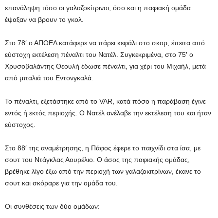
επανάληψη τόσο οι γαλαζοκίτρινοι, όσο και η παφιακή ομάδα
έψαξαν να βρουν το γκολ.
Στο 78′ ο ΑΠΟΕΛ κατάφερε να πάρει κεφάλι στο σκορ, έπειτα από
εύστοχη εκτέλεση πέναλτι του Νατέλ. Συγκεκριμένα, στο 75′ ο
Χρυσοβαλάντης Θεουλή έδωσε πέναλτι, για χέρι του Μιχαήλ, μετά
από μπαλιά του Εντονγκαλά.
Το πέναλτι, εξετάστηκε από το VAR, κατά πόσο η παράβαση έγινε
εντός ή εκτός περιοχής. Ο Νατέλ ανέλαβε την εκτέλεση του και ήταν
εύστοχος.
Στο 88′ της αναμέτρησης, η Πάφος έφερε το παιχνίδι στα ίσα, με
σουτ του Ντάγκλας Αουρέλιο. Ο άσος της παφιακής ομάδας,
βρέθηκε λίγο έξω από την περιοχή των γαλαζοκιτρίνων, έκανε το
σουτ και σκόραρε για την ομάδα του.
Οι συνθέσεις των δύο ομάδων: