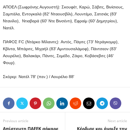
ΑΠΟΕΛ (Σωφρόνης Αυγουστή): Σκουφέτ, Καρώ, Σάβιτς, Βινίσιους,
Σαμπάλα, Εντογκαλά (82′ Νταουσβίλι), Λουντέμο, Σατσιάς (83′
Ντανίλο), Ντιαβαρά (60′ Ντε Βινσέντι), Εφραίμ (60′ Δημητρίου),
Νατέλ.
ΠΑΦΟΣ FC (Ντάρκο Μίλανιτς): Αντός, Πάγιτς (73′ Ντράγκομιρ),
Κβίντα, Μπάριτς, Μιχαήλ (83′ Αμντουσαλάμοφ), Πάντσεον (83′
Αουρέλιο), Βαλακάρι, Πάνιτς, Σεμέδο, Ζάιρο, Κοβάσεβιτς (46′
Φουρ).
Σκόρερ: Νατέλ 78′ (πεν.) / Αουρέλιο 88′
Previous article
Next article
Απίστευτη ΠΑΕΕΚ σόκαρε
Κέρδισε και άνοιξε την