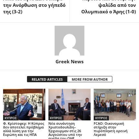
την Ανόρθωση στο γήπεδό
ψαλίδα από τον
της (3-2)
Ολυμπιακό ο Άρης (1-0)
Greek News
RELATED ARTICLES
MORE FROM AUTHOR
ΚΥΠΡΟΣ
ΚΥΠΡΟΣ
ΚΥΠΡΟΣ
Φ. Κρίστοφερ: Η Κύπρος
Νέα συνάντηση
FCAO: Οικονομική
δεν αποτελεί πρόβλημα
Χριστοδουλίδη–
στήριξη στην
αλλά λύση για την
Έρχιουρμαν στις 26
πυρόπληκτη ορεινή
Ευρώπη και τις ΗΠΑ
Αυγούστου υπό την
Λεμεσό
αιγίδα του ΟΗΕ