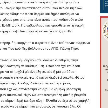
 μέρες. Το εντυπωσιακό στοιχείο ήταν ότι αφορούσε
που είχαμε την εγκατάσταση αυτού του πεδίου υψηλών
άτως είδαμε τις πολύ θερμές και ξηρές συνθήκες να
 χώρας μας οι οποίες είναι αυτές που καθιστούν πολύ
ΑΠΕ-ΜΠΕ ο κ. Παπαβασιλείου και προσθέτει ότι η νεκρή
τε ημέρες υψηλών θερμοκρασιών για να ξηρανθεί.
λάστησης δημιούργησε ο παρατεταμένος καύσωνας σύμφωνα
ς και Φυσικού Περιβάλλοντος του ΑΠΘ, Γιάννη Γήτα.
έλεσμα να δημιουργούνται ιδανικές συνθήκες στην
ην βλάστηση σε καύσιμη ύλη. Όταν δεν έχει καθόλου
ρεί να στηριχθεί μία έναρξη φωτιάς ή μια μετάδοση
 σημείο εκείνο μία φωτιά και να διαδοθεί εύκολα. Φέτος
ρκεια της ‘Ανοιξης ιδιαίτερα στο δεύτερο μισό,
 που είχε ως αποτέλεσμα να έχουμε χαμηλή βλάστηση
ήταν απανωτοί, είχαν ως αποτέλεσμα όλη αυτή η βιομάζα
σε κίτρινη ξερή και άρα όλη η Ελλάδα να έχει φέτος χαμηλή
ράσινη σε κίτρινη και επομένως σε καύσιμη ύλη. Οι