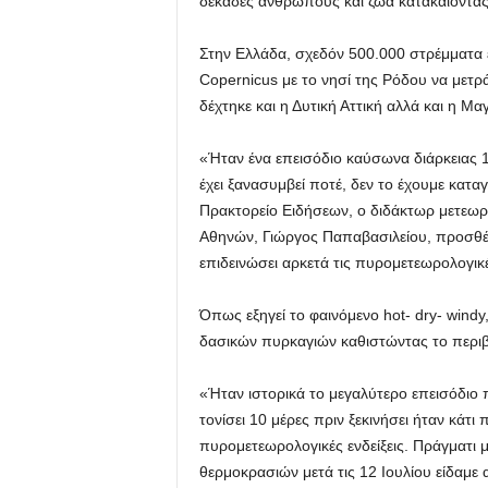
δεκάδες ανθρώπους και ζώα κατακαίοντας
Στην Ελλάδα, σχεδόν 500.000 στρέμματα 
Copernicus με το νησί της Ρόδου να μετ
δέχτηκε και η Δυτική Αττική αλλά και η Μα
«Ήταν ένα επεισόδιο καύσωνα διάρκειας 
έχει ξανασυμβεί ποτέ, δεν το έχουμε κατα
Πρακτορείο Ειδήσεων, ο διδάκτωρ μετεωρ
Αθηνών, Γιώργος Παπαβασιλείου, προσθέτ
επιδεινώσει αρκετά τις πυρομετεωρολογικ
Όπως εξηγεί το φαινόμενο hot- dry- wind
δασικών πυρκαγιών καθιστώντας το περιβ
«Ήταν ιστορικά το μεγαλύτερο επεισόδιο
τονίσει 10 μέρες πριν ξεκινήσει ήταν κάτι
πυρομετεωρολογικές ενδείξεις. Πράγματι
θερμοκρασιών μετά τις 12 Ιουλίου είδαμε