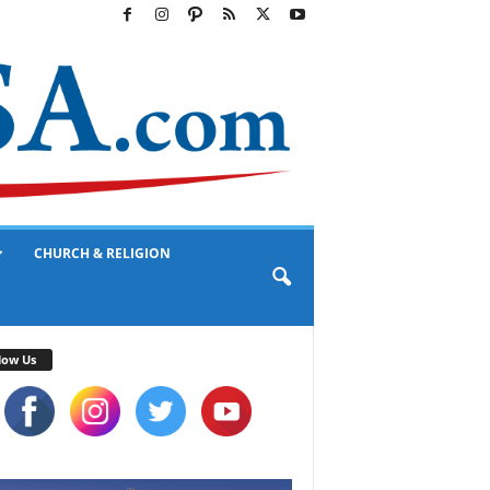
CHURCH & RELIGION
low Us