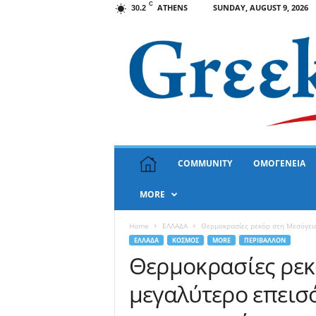
C
ATHENS
SUNDAY, AUGUST 9, 2026
30.2
G
COMMUNITY
ΟΜΟΓΕΝΕΙΑ
r
e
MORE
e
k
N
Home
ΕΛΛΑΔΑ
Θερμοκρασίες ρεκόρ στη Μεσόγειο
e
ΕΛΛΑΔΑ
ΚΟΣΜΟΣ
MORE
ΠΕΡΙΒΑΛΛΟΝ
w
Θερμοκρασίες ρεκ
s
μεγαλύτερο επεισ
U
S
A