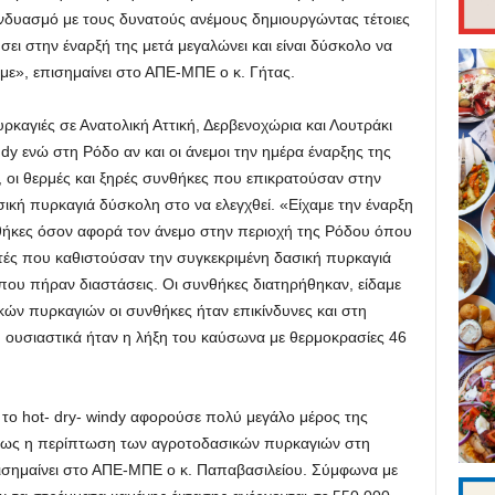
δυασμό με τους δυνατούς ανέμους δημιουργώντας τέτοιες
ει στην έναρξή της μετά μεγαλώνει και είναι δύσκολο να
με», επισημαίνει στο ΑΠΕ-ΜΠΕ ο κ. Γήτας.
ρκαγιές σε Ανατολική Αττική, Δερβενοχώρια και Λουτράκι
ndy ενώ στη Ρόδο αν και οι άνεμοι την ημέρα έναρξης της
, οι θερμές και ξηρές συνθήκες που επικρατούσαν στην
ική πυρκαγιά δύσκολη στο να ελεγχθεί. «Είχαμε την έναρξη
νθήκες όσον αφορά τον άνεμο στην περιοχή της Ρόδου όπου
αυτές που καθιστούσαν την συγκεκριμένη δασική πυρκαγιά
που πήραν διαστάσεις. Οι συνθήκες διατηρήθηκαν, είδαμε
κών πυρκαγιών οι συνθήκες ήταν επικίνδυνες και στη
ου ουσιαστικά ήταν η λήξη του καύσωνα με θερμοκρασίες 46
ι το hot- dry- windy αφορούσε πολύ μεγάλο μέρος της
πως η περίπτωση των αγροτοδασικών πυρκαγιών στη
πισημαίνει στο ΑΠΕ-ΜΠΕ ο κ. Παπαβασιλείου. Σύμφωνα με