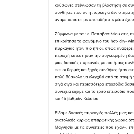
καύσωνες στέγνωσαν τη βλάστηση σε συν
συνθήκες που αν η πυρκαγιά δεν σταματήσ
αντιμετωπιστεί με οποιαδήποτε μέσα έχου
Σύμφωνα με τον κ. Παπαβασιλείου στις πυ
επικράτησε το φαινόμενο του hot- dry- wi
πυρκαγιάς ήταν πιο ήπιοι, όπως αναφέρει
περιοχή κατέστησαν την συγκεκριμένη δασ
μιας δασικής πυρκαγιάς με πιο ήπιες συ
εκεί οι θερμές και ξηρές συνθήκες ήταν 
πολύ δύσκολο να ελεγχθεί από τη στιγμή 
σιγά σιγά και περισσότερα επεισόδια δασι
συνέχεια είχαμε και το τρίτο επεισόδιο π
και 45 βαθμών Κελσίου.
Είδαμε δασικές πυρκαγιές πολλές μιας κα
ανατολικής κυρίως ηπειρωτικής χώρας ό
Μαγνησία με τις συνέπειες που είχαν», ε