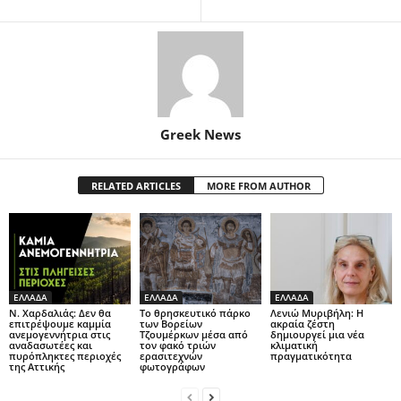
Greek News
RELATED ARTICLES
MORE FROM AUTHOR
ΕΛΛΑΔΑ
ΕΛΛΑΔΑ
ΕΛΛΑΔΑ
Ν. Χαρδαλιάς: Δεν θα
Το θρησκευτικό πάρκο
Λενιώ Μυριβήλη: Η
επιτρέψουμε καμμία
των Βορείων
ακραία ζέστη
ανεμογεννήτρια στις
Τζουμέρκων μέσα από
δημιουργεί μια νέα
αναδασωτέες και
τον φακό τριών
κλιματική
πυρόπληκτες περιοχές
ερασιτεχνών
πραγματικότητα
της Αττικής
φωτογράφων