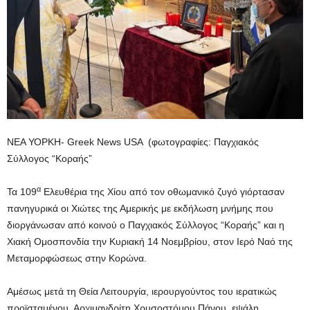
ΝΕΑ ΥΟΡΚΗ- Greek News USA (φωτογραφίες: Παγχιακός
Σύλλογος “Κοραής”
α
Τα 109
Ελευθέρια της Χίου από τον οθωμανικό ζυγό γιόρτασαν
πανηγυρικά οι Χιώτες της Αμερικής με εκδήλωση μνήμης που
διοργάνωσαν από κοινού o Παγχιακός Σύλλογος “Κοραής” και η
Χιακή Ομοσπονδία την Κυριακή 14 Νοεμβρίου, στον Ιερό Ναό της
Μεταμορφώσεως στην Κορώνα.
Αμέσως μετά τη Θεία Λειτουργία, ιερουργούντος του ιερατικώς
προϊσταμένου, Αρχιμανδρίτη Χρυσοστόμου Πάνου, εψάλη