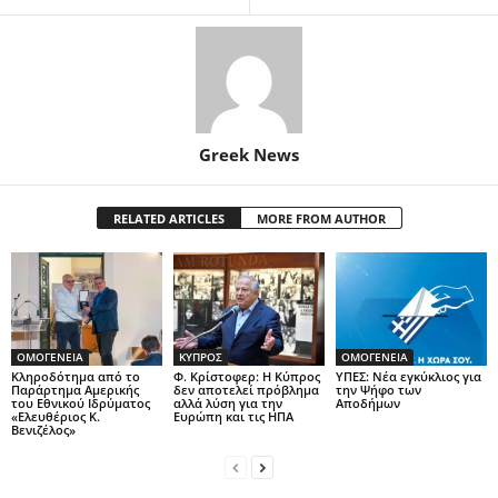
Greek News
RELATED ARTICLES
MORE FROM AUTHOR
ΟΜΟΓΕΝΕΙΑ
ΚΥΠΡΟΣ
ΟΜΟΓΕΝΕΙΑ
Κληροδότημα από το
Φ. Κρίστοφερ: Η Κύπρος
ΥΠΕΣ: Νέα εγκύκλιος για
Παράρτημα Αμερικής
δεν αποτελεί πρόβλημα
την Ψήφο των
του Εθνικού Ιδρύματος
αλλά λύση για την
Αποδήμων
«Ελευθέριος Κ.
Ευρώπη και τις ΗΠΑ
Βενιζέλος»