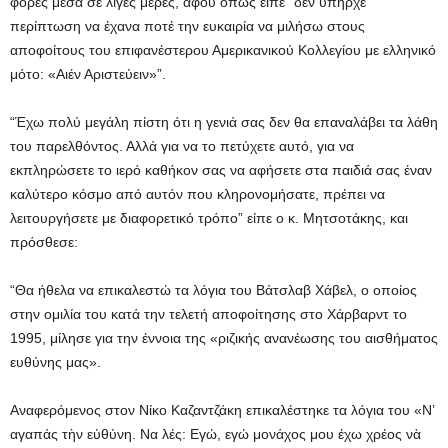
φορές μέσα σε λίγες μέρες, αφού όπως είπε “δεν υπήρχε
περίπτωση να έχανα ποτέ την ευκαιρία να μιλήσω στους
αποφοίτους του επιφανέστερου Αμερικανικού Κολλεγίου με ελληνικό
μότο: «Αιέν Αριστεύειν»”.
“Έχω πολύ μεγάλη πίστη ότι η γενιά σας δεν θα επαναλάβει τα λάθη
του παρελθόντος. Αλλά για να το πετύχετε αυτό, για να
εκπληρώσετε το ιερό καθήκον σας να αφήσετε στα παιδιά σας έναν
καλύτερο κόσμο από αυτόν που κληρονομήσατε, πρέπει να
λειτουργήσετε με διαφορετικό τρόπο” είπε ο κ. Μητσοτάκης, και
πρόσθεσε:
“Θα ήθελα να επικαλεστώ τα λόγια του Βάτσλαβ Χάβελ, ο οποίος
στην ομιλία του κατά την τελετή αποφοίτησης στο Χάρβαρντ το
1995, μίλησε για την έννοια της «ριζικής ανανέωσης του αισθήματος
ευθύνης μας».
Αναφερόμενος στον Νίκο Καζαντζάκη επικαλέστηκε τα λόγια του «Ν’
αγαπάς τὴν εὐθύνη. Να λές: Εγώ, εγώ μονάχος μου έχω χρέος νὰ