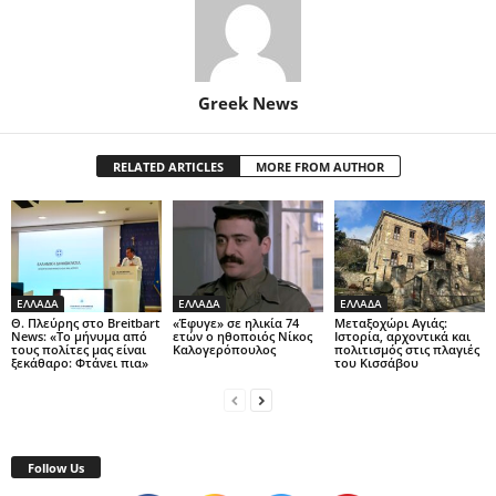
Greek News
RELATED ARTICLES
MORE FROM AUTHOR
ΕΛΛΑΔΑ
ΕΛΛΑΔΑ
ΕΛΛΑΔΑ
Θ. Πλεύρης στο Breitbart
«Έφυγε» σε ηλικία 74
Μεταξοχώρι Αγιάς:
News: «Το μήνυμα από
ετών ο ηθοποιός Νίκος
Ιστορία, αρχοντικά και
τους πολίτες μας είναι
Καλογερόπουλος
πολιτισμός στις πλαγιές
ξεκάθαρο: Φτάνει πια»
του Κισσάβου
Follow Us