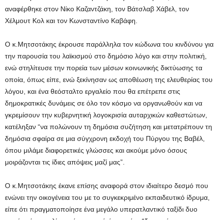
αναφέρθηκε στον Νίκο Καζαντζάκη, τον Βάτσλαβ Χάβελ, τον
Χέλμουτ Κολ και τον Κωνσταντίνο Καβάφη.
Ο κ.Μητσοτάκης έκρουσε παράλληλα τον κώδωνα του κινδύνου για
την παρουσία του λαϊκισμού στο δημόσιο λόγο και στην πολιτική,
ενώ στηλίτευσε την πορεία των μέσων κοινωνικής δικτύωσης τα
οποία, όπως είπε, ενώ ξεκίνησαν ως αποθέωση της ελευθερίας του
λόγου, και ένα θεόσταλτο εργαλείο που θα επέτρεπε στις
δημοκρατικές δυνάμεις σε όλο τον κόσμο να οργανωθούν και να
γκρεμίσουν την κυβερνητική λογοκρισία αυταρχικών καθεστώτων,
κατέληξαν “να πολώνουν τη δημόσια συζήτηση και μετατρέπουν τη
δημόσια σφαίρα σε μια σύγχρονη εκδοχή του Πύργου της Βαβέλ,
όπου μιλάμε διαφορετικές γλώσσες και ακούμε μόνο όσους
μοιράζονται τις ίδιες απόψεις μαζί μας”.
Ο κ.Μητσοτάκης έκανε επίσης αναφορά στον ιδιαίτερο δεσμό που
ενώνει την οικογένεια του με το συγκεκριμένο εκπαιδευτικό ίδρυμα,
είπε ότι πραγματοποίησε ένα μεγάλο υπερατλαντικό ταξίδι δυο