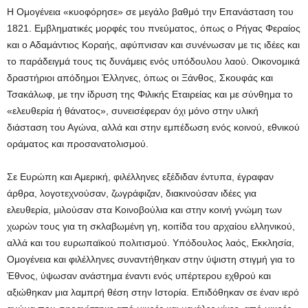
Η Ομογένεια «κυοφόρησε» σε μεγάλο βαθμό την Επανάσταση του
1821. Εμβληματικές μορφές του πνεύματος, όπως ο Ρήγας Φεραίος
και ο Αδαμάντιος Κοραής, αφύπνισαν και συνένωσαν με τις ιδέες και
το παράδειγμά τους τις δυνάμεις ενός υπόδουλου λαού. Οικονομικά
δραστήριοι απόδημοι Έλληνες, όπως οι Ξάνθος, Σκουφάς και
Τσακάλωφ, με την ίδρυση της Φιλικής Εταιρείας και με σύνθημα το
«ελευθερία ή θάνατος», συνεισέφεραν όχι μόνο στην υλική
διάσταση του Αγώνα, αλλά και στην εμπέδωση ενός κοινού, εθνικού
οράματος και προσανατολισμού.
Σε Ευρώπη και Αμερική, φιλέλληνες εξέδιδαν έντυπα, έγραφαν
άρθρα, λογοτεχνούσαν, ζωγράφιζαν, διακινούσαν ιδέες για
ελευθερία, μιλούσαν στα Κοινοβούλια και στην κοινή γνώμη των
χωρών τους για τη σκλαβωμένη γη, κοιτίδα του αρχαίου ελληνικού,
αλλά και του ευρωπαϊκού πολιτισμού. Υπόδουλος λαός, Εκκλησία,
Ομογένεια και φιλέλληνες συναντήθηκαν στην ύψιστη στιγμή για το
Έθνος, ύψωσαν ανάστημα έναντι ενός υπέρτερου εχθρού και
αξιώθηκαν μια λαμπρή θέση στην Ιστορία. Επιδόθηκαν σε έναν ιερό