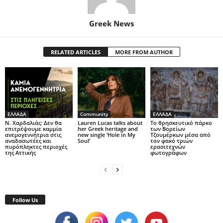
Greek News
RELATED ARTICLES
MORE FROM AUTHOR
ΕΛΛΑΔΑ
Community
ΕΛΛΑΔΑ
Ν. Χαρδαλιάς: Δεν θα
Lauren Lucas talks about
Το θρησκευτικό πάρκο
επιτρέψουμε καμμία
her Greek heritage and
των Βορείων
ανεμογεννήτρια στις
new single ‘Hole in My
Τζουμέρκων μέσα από
αναδασωτέες και
Soul’
τον φακό τριών
πυρόπληκτες περιοχές
ερασιτεχνών
της Αττικής
φωτογράφων
Follow Us