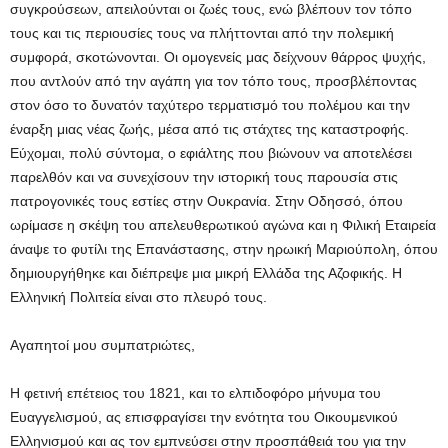
συγκρούσεων, απειλούνται οι ζωές τους, ενώ βλέπουν τον τόπο
τους και τις περιουσίες τους να πλήττονται από την πολεμική
συμφορά, σκοτώνονται. Οι ομογενείς μας δείχνουν θάρρος ψυχής,
που αντλούν από την αγάπη για τον τόπο τους, προσβλέποντας
στον όσο το δυνατόν ταχύτερο τερματισμό του πολέμου και την
έναρξη μιας νέας ζωής, μέσα από τις στάχτες της καταστροφής.
Εύχομαι, πολύ σύντομα, ο εφιάλτης που βιώνουν να αποτελέσει
παρελθόν και να συνεχίσουν την ιστορική τους παρουσία στις
πατρογονικές τους εστίες στην Ουκρανία. Στην Οδησσό, όπου
ωρίμασε η σκέψη του απελευθερωτικού αγώνα και η Φιλική Εταιρεία
άναψε το φυτίλι της Επανάστασης, στην ηρωική Μαριούπολη, όπου
δημιουργήθηκε και διέπρεψε μια μικρή Ελλάδα της Αζοφικής. Η
Ελληνική Πολιτεία είναι στο πλευρό τους.
Αγαπητοί μου συμπατριώτες,
Η φετινή επέτειος του 1821, και το ελπιδοφόρο μήνυμα του
Ευαγγελισμού, ας επισφραγίσει την ενότητα του Οικουμενικού
Ελληνισμού και ας τον εμπνεύσει στην προσπάθειά του για την