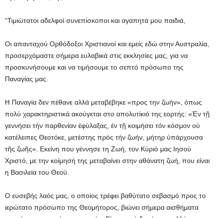
“Τιμιώτατοι αδελφοί συνεπίσκοποι και αγαπητά μου παιδιά,
Οι απανταχού Ορθόδοξοι Χριστιανοί και εμείς εδώ στην Αυστραλία,
προσερχόμαστε σήμερα ευλαβικά στις εκκλησίες μας, για να
προσκυνήσουμε και να τιμήσουμε το σεπτό πρόσωπο της
Παναγίας μας.
Η Παναγία δεν πέθανε αλλά μεταβέβηκε «προς την ζωήν», όπως
πολύ χαρακτηριστικά ακούγεται στο απολυτίκιό της εορτής: «Ἐν τῇ
γεννήσει τήν παρθενίαν ἐφύλαξας, ἐν τῇ κοιμήσει τόν κόσμον οὐ
κατέλειπες Θεοτόκε, μετέστης πρός τήν ζωήν, μήτηρ ὑπάρχουσα
τῆς ζωῆς». Εκείνη που γέννησε τη Ζωή, τον Κύριό μας Ιησού
Χριστό, με την κοίμησή της μεταβαίνει στην αθάνατη ζωή, που είναι
η Βασιλεία του Θεού.
Ο ευσεβής λαός μας, ο οποίος τρέφει βαθύτατο σεβασμό προς το
ιερώτατο πρόσωπο της Θεομήτορος, βιώνει σήμερα αισθήματα