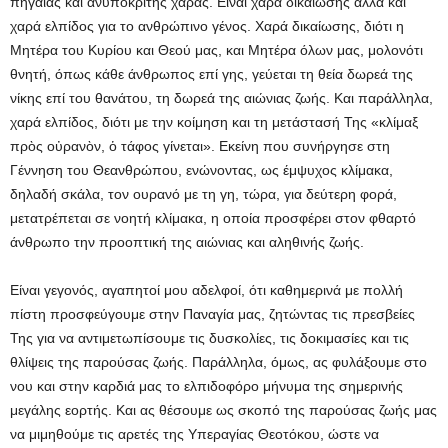
πηγαίας και ανυπόκριτης χαράς. Είναι χαρά δικαίωσης αλλά και
χαρά ελπίδος για το ανθρώπινο γένος. Χαρά δικαίωσης, διότι η
Μητέρα του Κυρίου και Θεού μας, και Μητέρα όλων μας, μολονότι
θνητή, όπως κάθε άνθρωπος επί γης, γεύεται τη θεία δωρεά της
νίκης επί του θανάτου, τη δωρεά της αιώνιας ζωής. Και παράλληλα,
χαρά ελπίδος, διότι με την κοίμηση και τη μετάστασή Της «κλίμαξ
πρὸς οὐρανὸν, ὁ τάφος γίνεται». Εκείνη που συνήργησε στη
Γέννηση του Θεανθρώπου, ενώνοντας, ως έμψυχος κλίμακα,
δηλαδή σκάλα, τον ουρανό με τη γη, τώρα, για δεύτερη φορά,
μετατρέπεται σε νοητή κλίμακα, η οποία προσφέρει στον φθαρτό
άνθρωπο την προοπτική της αιώνιας και αληθινής ζωής.
Είναι γεγονός, αγαπητοί μου αδελφοί, ότι καθημερινά με πολλή
πίστη προσφεύγουμε στην Παναγία μας, ζητώντας τις πρεσβείες
Της για να αντιμετωπίσουμε τις δυσκολίες, τις δοκιμασίες και τις
θλίψεις της παρούσας ζωής. Παράλληλα, όμως, ας φυλάξουμε στο
νου και στην καρδιά μας το ελπιδοφόρο μήνυμα της σημερινής
μεγάλης εορτής. Και ας θέσουμε ως σκοπό της παρούσας ζωής μας
να μιμηθούμε τις αρετές της Υπεραγίας Θεοτόκου, ώστε να