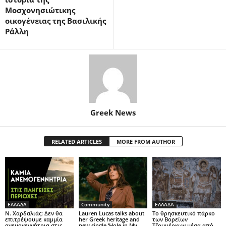
Μοσχονησιώτικης
οικογένειας της Βασιλικής
Ράλλη
Greek News
RELATED ARTICLES
MORE FROM AUTHOR
ΕΛΛΑΔΑ
Community
ΕΛΛΑΔΑ
Ν. Χαρδαλιάς: Δεν θα
Lauren Lucas talks about
Το θρησκευτικό πάρκο
επιτρέψουμε καμμία
her Greek heritage and
των Βορείων
ανεμογεννήτρια στις
new single ‘Hole in My
Τζουμέρκων μέσα από