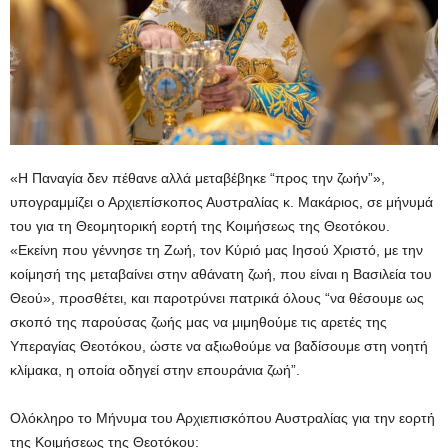
«Η Παναγία δεν πέθανε αλλά μεταβέβηκε “προς την ζωήν”»,
υπογραμμίζει ο Αρχιεπίσκοπος Αυστραλίας κ. Μακάριος, σε μήνυμά
του για τη Θεομητορική εορτή της Κοιμήσεως της Θεοτόκου.
«Εκείνη που γέννησε τη Ζωή, τον Κύριό μας Ιησού Χριστό, με την
κοίμησή της μεταβαίνει στην αθάνατη ζωή, που είναι η Βασιλεία του
Θεού», προσθέτει, και παροτρύνει πατρικά όλους “να θέσουμε ως
σκοπό της παρούσας ζωής μας να μιμηθούμε τις αρετές της
Υπεραγίας Θεοτόκου, ώστε να αξιωθούμε να βαδίσουμε στη νοητή
κλίμακα, η οποία οδηγεί στην επουράνια ζωή”.
Ολόκληρο το Μήνυμα του Αρχιεπισκόπου Αυστραλίας για την εορτή
της Κοιμήσεως της Θεοτόκου: