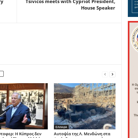
ry
Tsivicos meets with Cypriot President,
House Speaker
ΕΛΛΑΔΑ
στοφερ: Η Κύπρος δεν
Αυτοψία της Λ. Μενδώνη στα