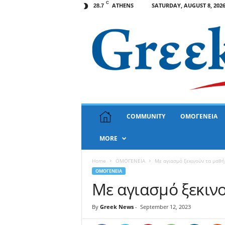
C
ATHENS
SATURDAY, AUGUST 8, 202
28.7
G
COMMUNITY
ΟΜΟΓΕΝΕΙΑ
r
e
MORE
e
k
N
Home
ΟΜΟΓΕΝΕΙΑ
Με αγιασμό ξεκινούν τα μαθ
e
ΟΜΟΓΕΝΕΙΑ
w
Με αγιασμό ξεκιν
s
U
By
Greek News
-
September 12, 2023
S
A