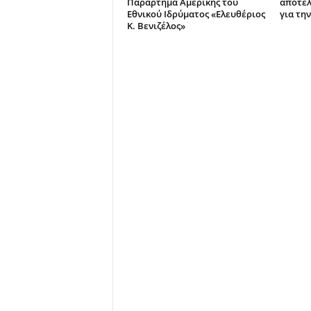
Παράρτημα Αμερικής του
αποτελ
Εθνικού Ιδρύματος «Ελευθέριος
για τη
Κ. Βενιζέλος»