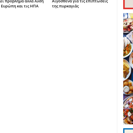
εί πρόβλημα αλλά λύση
Αιγόσθενα για τις επιπτώσεις
ν Ευρώπη και τις ΗΠΑ
της πυρκαγιάς