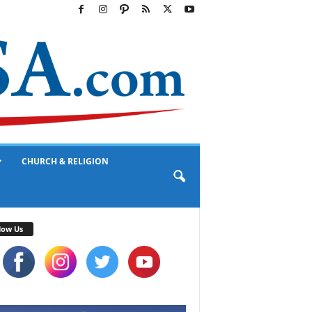
CHURCH & RELIGION
low Us