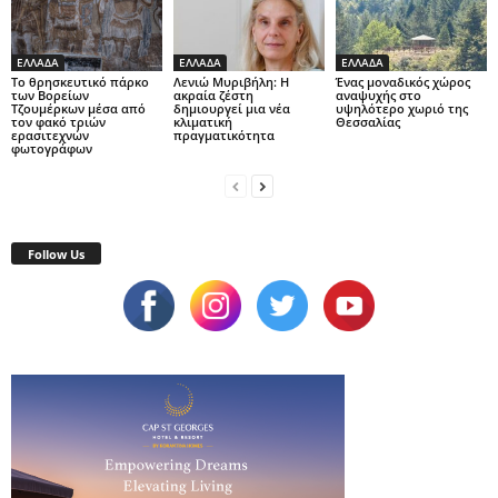
ΕΛΛΑΔΑ
ΕΛΛΑΔΑ
ΕΛΛΑΔΑ
Το θρησκευτικό πάρκο
Λενιώ Μυριβήλη: Η
Ένας μοναδικός χώρος
των Βορείων
ακραία ζέστη
αναψυχής στο
Τζουμέρκων μέσα από
δημιουργεί μια νέα
υψηλότερο χωριό της
τον φακό τριών
κλιματική
Θεσσαλίας
ερασιτεχνών
πραγματικότητα
φωτογράφων
Follow Us