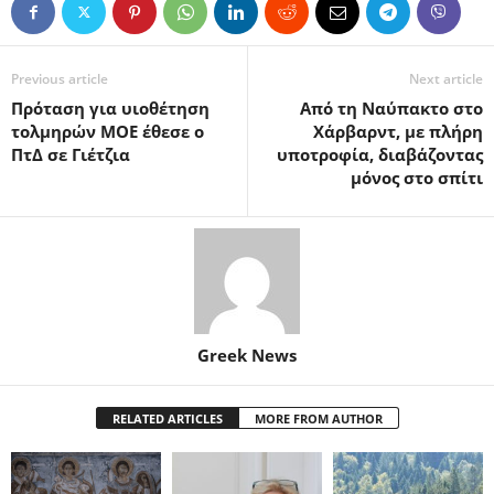
Previous article
Next article
Πρόταση για υιοθέτηση
Από τη Ναύπακτο στο
τολμηρών ΜΟΕ έθεσε ο
Χάρβαρντ, με πλήρη
ΠτΔ σε Γιέτζια
υποτροφία, διαβάζοντας
μόνος στο σπίτι
Greek News
RELATED ARTICLES
MORE FROM AUTHOR