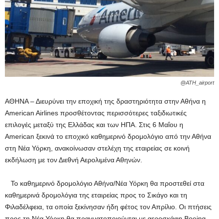
@ATH_airport
ΑΘΗΝΑ – Διευρύνει την εποχική της δραστηριότητα στην Αθήνα η
American Airlines προσθέτοντας περισσότερες ταξιδιωτικές
επιλογές μεταξύ της Ελλάδας και των ΗΠΑ. Στις 6 Μαΐου η
American ξεκινά το εποχικό καθημερινό δρομολόγιο από την Αθήνα
στη Νέα Υόρκη, ανακοίνωσαν στελέχη της εταιρείας σε κοινή
εκδήλωση με τον Διεθνή Αερολιμένα Αθηνών.
Το καθημερινό δρομολόγιο Αθήνα/Νέα Υόρκη θα προστεθεί στα
καθημερινά δρομολόγια της εταιρείας προς το Σικάγο και τη
Φιλαδέλφεια, τα οποία ξεκίνησαν ήδη φέτος τον Απρίλιο. Οι πτήσεις
προς τη Νέα Υόρκη θα πραγματοποιούνται με αεροσκάφη Boeing