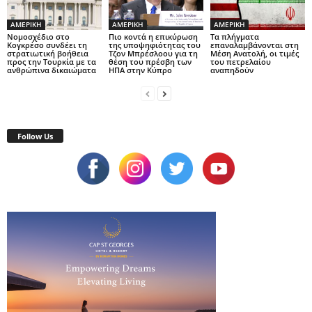
ΑΜΕΡΙΚΗ
ΑΜΕΡΙΚΗ
ΑΜΕΡΙΚΗ
Νομοσχέδιο στο
Πιο κοντά η επικύρωση
Τα πλήγματα
Κογκρέσο συνδέει τη
της υποψηφιότητας του
επαναλαμβάνονται στη
στρατιωτική βοήθεια
Τζον Μπρέσλοου για τη
Μέση Ανατολή, οι τιμές
προς την Τουρκία με τα
θέση του πρέσβη των
του πετρελαίου
ανθρώπινα δικαιώματα
ΗΠΑ στην Κύπρο
αναπηδούν
Follow Us