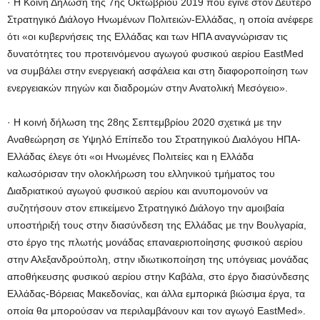
· Η Κοινή Δήλωση της 7ης Οκτωβρίου 2019 που έγινε στον Δεύτερο
Στρατηγικό Διάλογο Ηνωμένων Πολιτειών-Ελλάδας, η οποία ανέφερε
ότι «οι κυβερνήσεις της Ελλάδας και των ΗΠΑ αναγνώρισαν τις
δυνατότητες του προτεινόμενου αγωγού φυσικού αερίου EastMed
να συμβάλει στην ενεργειακή ασφάλεια και στη διαφοροποίηση των
ενεργειακών πηγών και διαδρομών στην Ανατολική Μεσόγειο».
· Η κοινή δήλωση της 28ης Σεπτεμβρίου 2020 σχετικά με την
Αναθεώρηση σε Υψηλό Επίπεδο του Στρατηγικού Διαλόγου ΗΠΑ-
Ελλάδας έλεγε ότι «οι Ηνωμένες Πολιτείες και η Ελλάδα
καλωσόρισαν την ολοκλήρωση του ελληνικού τμήματος του
Διαδριατικού αγωγού φυσικού αερίου και ανυπομονούν να
συζητήσουν στον επικείμενο Στρατηγικό Διάλογο την αμοιβαία
υποστήριξή τους στην διασύνδεση της Ελλάδας με την Βουλγαρία,
στο έργο της πλωτής μονάδας επαναεριοποίησης φυσικού αερίου
στην Αλεξανδρούπολη, στην ιδιωτικοποίηση της υπόγειας μονάδας
αποθήκευσης φυσικού αερίου στην Καβάλα, στο έργο διασύνδεσης
Ελλάδας-Βόρειας Μακεδονίας, και άλλα εμπορικά βιώσιμα έργα, τα
οποία θα μπορούσαν να περιλαμβάνουν και τον αγωγό EastMed».