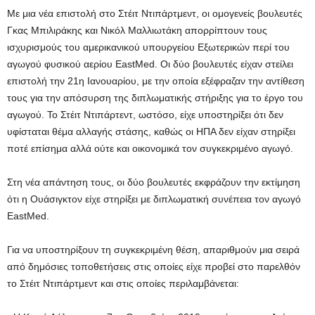
Με μια νέα επιστολή στο Στέιτ Ντιπάρτμεντ, οι ομογενείς βουλευτές
Γκας Μπιλιράκης και Νικόλ Μαλλιωτάκη απορρίπτουν τους
ισχυρισμούς του αμερικανικού υπουργείου Εξωτερικών περί του
αγωγού φυσικού αερίου EastMed. Οι δύο βουλευτές είχαν στείλει
επιστολή την 21η Ιανουαρίου, με την οποία εξέφραζαν την αντίθεση
τους για την απόσυρση της διπλωματικής στήριξης για το έργο του
αγωγού. Το Στέιτ Ντιπάρτεντ, ωστόσο, είχε υποστηρίξει ότι δεν
υφίσταται θέμα αλλαγής στάσης, καθώς οι ΗΠΑ δεν είχαν στηρίξει
ποτέ επίσημα αλλά ούτε και οικονομικά τον συγκεκριμένο αγωγό.
Στη νέα απάντηση τους, οι δύο βουλευτές εκφράζουν την εκτίμηση
ότι η Ουάσιγκτον είχε στηρίξει με διπλωματική συνέπεια τον αγωγό
EastMed.
Για να υποστηρίξουν τη συγκεκριμένη θέση, απαριθμούν μια σειρά
από δημόσιες τοποθετήσεις στις οποίες είχε προβεί στο παρελθόν
το Στέιτ Ντιπάρτμεντ και στις οποίες περιλαμβάνεται: