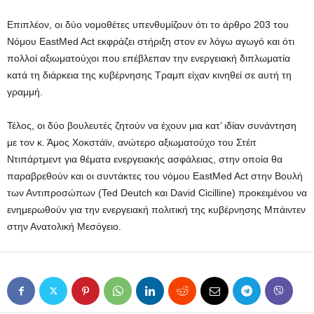
Επιπλέον, οι δύο νομοθέτες υπενθυμίζουν ότι το άρθρο 203 του
Νόμου EastMed Act εκφράζει στήριξη στον εν λόγω αγωγό και ότι
πολλοί αξιωματούχοι που επέβλεπαν την ενεργειακή διπλωματία
κατά τη διάρκεια της κυβέρνησης Τραμπ είχαν κινηθεί σε αυτή τη
γραμμή.
Τέλος, οι δύο βουλευτές ζητούν να έχουν μια κατ’ ιδίαν συνάντηση
με τον κ. Άμος Χοκστάϊν, ανώτερο αξιωματούχο του Στέιτ
Ντιπάρτμεντ για θέματα ενεργειακής ασφάλειας, στην οποία θα
παραβρεθούν και οι συντάκτες του νόμου EastMed Act στην Βουλή
των Αντιπροσώπων (Ted Deutch και David Cicilline) προκειμένου να
ενημερωθούν για την ενεργειακή πολιτική της κυβέρνησης Μπάιντεν
στην Ανατολική Μεσόγειο.