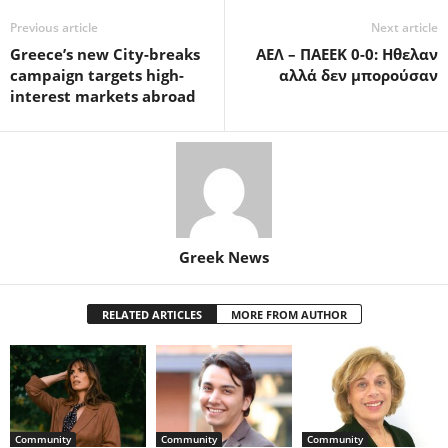
Previous article
Next article
Greece’s new City-breaks
ΑΕΛ – ΠΑΕΕΚ 0-0: Ηθελαν
campaign targets high-
αλλά δεν μπορούσαν
interest markets abroad
Greek News
RELATED ARTICLES
MORE FROM AUTHOR
Community
Community
Community