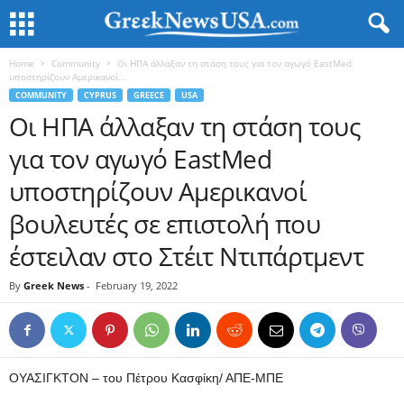
Home
Community
Οι ΗΠΑ άλλαξαν τη στάση τους για τον αγωγό EastMed
υποστηρίζουν Αμερικανοί...
COMMUNITY
CYPRUS
GREECE
USA
Οι ΗΠΑ άλλαξαν τη στάση τους
για τον αγωγό EastMed
υποστηρίζουν Αμερικανοί
βουλευτές σε επιστολή που
έστειλαν στο Στέιτ Ντιπάρτμεντ
By
Greek News
-
February 19, 2022
ΟΥΑΣΙΓΚΤΟΝ – του Πέτρου Κασφίκη/ ΑΠΕ-ΜΠΕ