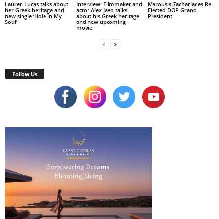
Lauren Lucas talks about
Interview: Filmmaker and
Marousis-Zachariades Re-
her Greek heritage and
actor Alex Javo talks
Elected DOP Grand
new single ‘Hole in My
about his Greek heritage
President
Soul’
and new upcoming
movie
Follow Us