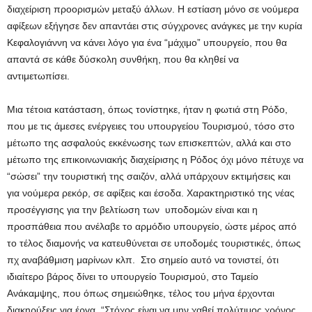
διαχείριση προορισμών μεταξύ άλλων. Η εστίαση μόνο σε νούμερα
αφίξεων εξήγησε δεν απαντάει στις σύγχρονες ανάγκες με την κυρία
Κεφαλογιάννη να κάνει λόγο για ένα “μάχιμο” υπουργείο, που θα
απαντά σε κάθε δύσκολη συνθήκη, που θα κληθεί να
αντιμετωπίσει.
Μια τέτοια κατάσταση, όπως τονίστηκε, ήταν η φωτιά στη Ρόδο,
που με τις άμεσες ενέργειες του υπουργείου Τουρισμού, τόσο στο
μέτωπο της ασφαλούς εκκένωσης των επισκεπτών, αλλά και στο
μέτωπο της επικοινωνιακής διαχείρισης η Ρόδος όχι μόνο πέτυχε να
“σώσει” την τουριστική της σαιζόν, αλλά υπάρχουν εκτιμήσεις και
για νούμερα ρεκόρ, σε αφίξεις και έσοδα. Χαρακτηριστικό της νέας
προσέγγισης για την βελτίωση των υποδομών είναι και η
προσπάθεια που ανέλαβε το αρμόδιο υπουργείο, ώστε μέρος από
το τέλος διαμονής να κατευθύνεται σε υποδομές τουριστικές, όπως
πχ αναβάθμιση μαρίνων κλπ. Στο σημείο αυτό να τονιστεί, ότι
ιδιαίτερο βάρος δίνει το υπουργείο Τουρισμού, στο Ταμείο
Ανάκαμψης, που όπως σημειώθηκε, τέλος του μήνα έρχονται
διακηρύξεις για έργα. “Στόχος είναι να μην χαθεί πολύτιμος χρόνος