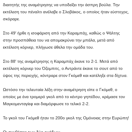
διαιτητής της αναμέτρησης να υποδείξει την άσπρη βούλα. Την
εκτέλεση του πέναλτι ανέλαβε ο Σλοβάκος, ο οποίος ήταν εύστοχος,
σκόραρε.
Στο 49′ ήρθε η ισοφάριση από την Καραμπάχ, καθώς ο Ψάλτης
στην προσπάθεια του να απομακρύνει την μπάλα, μετά από
εκτέλεση κόρνερ, πλήγωσε άθελα την ομάδα του.
Στο 88′ της αναμέτρησης η Καραμπάχ έκανε το 2-1. Μετά από
εκτέλεση κόρνερ του Όζομπιτς, ο Αντράντε έκανε το σουτ από το
ύψος της περιοχής, κόντραρε στον Γκόμεθ και κατέληξε στα δίχτυα.
Ωστόσο την τελευταία λέξη στην αναμέτρηση είπε ο Γκόμεθ, ο
οποίος με ένα τρομερό γκολ από το κέντρο γηπέδου, κρέμασε τον
Μαγκομενταγίεφ και διαμόρφωσε το τελικό 2-2.
Το γκολ του Γκόμεθ ήταν το 200ο γκολ της Ομόνοιας στην Ευρώπη!