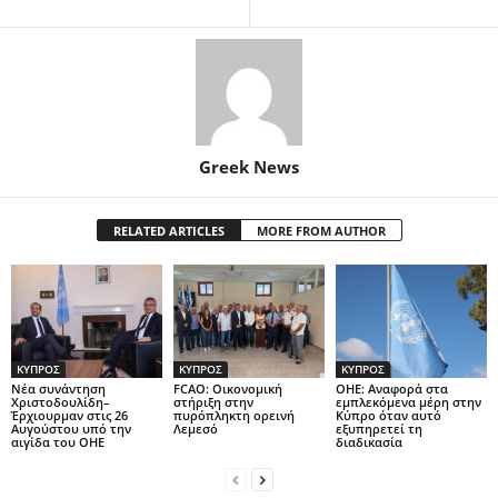
Greek News
RELATED ARTICLES
MORE FROM AUTHOR
ΚΥΠΡΟΣ
ΚΥΠΡΟΣ
ΚΥΠΡΟΣ
Νέα συνάντηση
FCAO: Οικονομική
ΟΗΕ: Αναφορά στα
Χριστοδουλίδη–
στήριξη στην
εμπλεκόμενα μέρη στην
Έρχιουρμαν στις 26
πυρόπληκτη ορεινή
Κύπρο όταν αυτό
Αυγούστου υπό την
Λεμεσό
εξυπηρετεί τη
αιγίδα του ΟΗΕ
διαδικασία