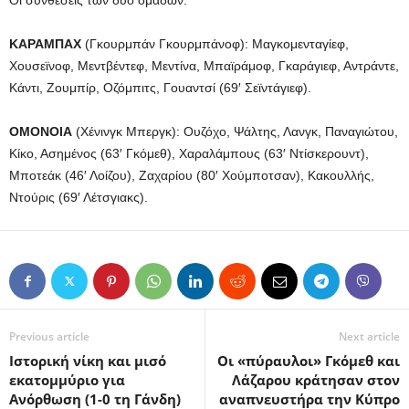
Οι συνθέσεις των δύο ομάδων:
ΚΑΡΑΜΠΑΧ
(Γκουρμπάν Γκουρμπάνοφ): Μαγκομενταγίεφ,
Χουσεϊνοφ, Μεντβέντεφ, Μεντίνα, Μπαϊράμοφ, Γκαράγιεφ, Αντράντε,
Κάντι, Ζουμπίρ, Οζόμπιτς, Γουαντσί (69′ Σεϊντάγιεφ).
ΟΜΟΝΟΙΑ
(Χένινγκ Μπεργκ): Ουζόχο, Ψάλτης, Λανγκ, Παναγιώτου,
Κίκο, Ασημένος (63′ Γκόμεθ), Χαραλάμπους (63′ Ντίσκερουντ),
Μποτεάκ (46′ Λοίζου), Ζαχαρίου (80′ Χούμποτσαν), Κακουλλής,
Ντούρις (69′ Λέτσγιακς).
Previous article
Next article
Ιστορική νίκη και μισό
Οι «πύραυλοι» Γκόμεθ και
εκατομμύριο για
Λάζαρου κράτησαν στον
Ανόρθωση (1-0 τη Γάνδη)
αναπνευστήρα την Κύπρο