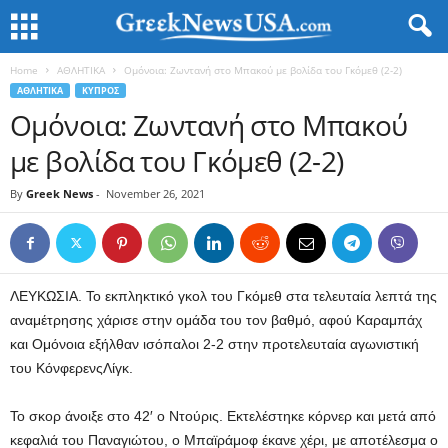
Home
ΑΘΛΗΤΙΚΑ
Ομόνοια: Ζωντανή στο Μπακού με βολίδα του Γκόμεθ (2-2)
ΑΘΛΗΤΙΚΑ
ΚΥΠΡΟΣ
Ομόνοια: Ζωντανή στο Μπακού
με βολίδα του Γκόμεθ (2-2)
By
Greek News
-
November 26, 2021
ΛΕΥΚΩΣΙΑ. Το εκπληκτικό γκολ του Γκόμεθ στα τελευταία λεπτά της
αναμέτρησης χάρισε στην ομάδα του τον βαθμό, αφού Καραμπάχ
και Ομόνοια εξήλθαν ισόπαλοι 2-2 στην προτελευταία αγωνιστική
του ΚόνφερενςΛίγκ.
Το σκορ άνοιξε στο 42′ ο Ντούρις. Εκτελέστηκε κόρνερ και μετά από
κεφαλιά του Παναγιώτου, ο Μπαϊράμοφ έκανε χέρι, με αποτέλεσμα ο