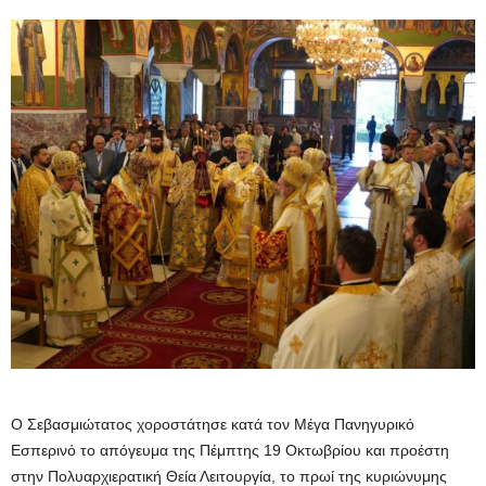
Ο Σεβασμιώτατος χοροστάτησε κατά τον Μέγα Πανηγυρικό
Εσπερινό το απόγευμα της Πέμπτης 19 Οκτωβρίου και προέστη
στην Πολυαρχιερατική Θεία Λειτουργία, το πρωί της κυριώνυμης