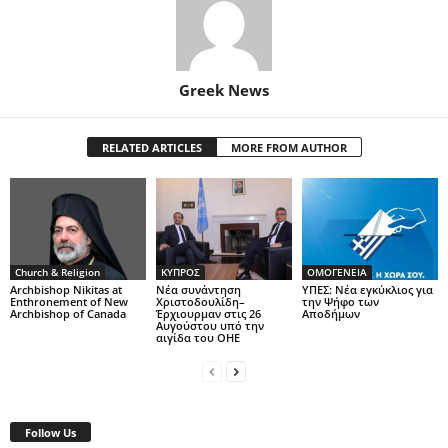
Greek News
RELATED ARTICLES
MORE FROM AUTHOR
Church & Religion
ΚΥΠΡΟΣ
ΟΜΟΓΕΝΕΙΑ
Archbishop Nikitas at
Νέα συνάντηση
ΥΠΕΣ: Νέα εγκύκλιος για
Enthronement of New
Χριστοδουλίδη–
την Ψήφο των
Archbishop of Canada
Έρχιουρμαν στις 26
Αποδήμων
Αυγούστου υπό την
αιγίδα του ΟΗΕ
Follow Us