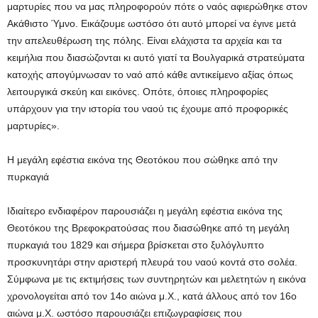
μαρτυρίες που να μας πληροφορούν πότε ο ναός αφιερώθηκε στον
Ακάθιστο Ύμνο. Εικάζουμε ωστόσο ότι αυτό μπορεί να έγινε μετά
την απελευθέρωση της πόλης. Είναι ελάχιστα τα αρχεία και τα
κειμήλια που διασώζονται κι αυτό γιατί τα Βουλγαρικά στρατεύματα
κατοχής απογύμνωσαν το ναό από κάθε αντικείμενο αξίας όπως
λειτουργικά σκεύη και εικόνες. Οπότε, όποιες πληροφορίες
υπάρχουν για την ιστορία του ναού τις έχουμε από προφορικές
μαρτυρίες».
Η μεγάλη εφέστια εικόνα της Θεοτόκου που σώθηκε από την
πυρκαγιά
Ιδιαίτερο ενδιαφέρον παρουσιάζει η μεγάλη εφέστια εικόνα της
Θεοτόκου της Βρεφοκρατούσας που διασώθηκε από τη μεγάλη
πυρκαγιά του 1829 και σήμερα βρίσκεται στο ξυλόγλυπτο
προσκυνητάρι στην αριστερή πλευρά του ναού κοντά στο σολέα.
Σύμφωνα με τις εκτιμήσεις των συντηρητών και μελετητών η εικόνα
χρονολογείται από τον 14ο αιώνα μ.Χ., κατά άλλους από τον 16ο
αιώνα μ.Χ. ωστόσο παρουσιάζει επιζωγραφίσεις που