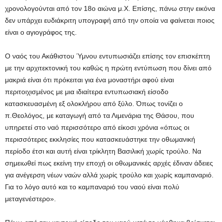
χρονολογούνται από τον 18ο αιώνα μ.Χ. Επίσης, πάνω στην εικόνα
δεν υπάρχει ευδιάκριτη υπογραφή από την οποία να φαίνεται ποιος
είναι ο αγιογράφος της.
Ο ναός του Ακάθιστου Ύμνου εντυπωσιάζει επίσης τον επισκέπτη
με την αρχιτεκτονική του καθώς η πρώτη εντύπωση που δίνει από
μακριά είναι ότι πρόκειται για ένα μοναστήρι αφού είναι
περιτοιχισμένος με μια ιδιαίτερα εντυπωσιακή είσοδο
κατασκευασμένη εξ ολοκλήρου από ξύλο. Όπως τονίζει ο
π.Θεολόγος, με καταγωγή από τα Λιμενάρια της Θάσου, που
υπηρετεί στο ναό περισσότερο από είκοσι χρόνια «όπως οι
περισσότερες εκκλησίες που κατασκευάστηκε την οθωμανική
περίοδο έτσι και αυτή είναι τρίκλητη Βασιλική χωρίς τρούλο. Να
σημειωθεί πως εκείνη την εποχή οι οθωμανικές αρχές έδιναν άδειες
για ανέγερση νέων ναών αλλά χωρίς τρούλο και χωρίς καμπαναριό.
Για το λόγο αυτό και το καμπαναριό του ναού είναι πολύ
μεταγενέστερο».