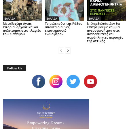
ΕΛΛΑΔΑ
ΕΛΛΑΔΑ
ΕΛΛΑΔΑ
Μεταξοχώρι Αγιάς:
Το μελεκούνι της Ρόδου
Ν. Χαρδαλιάς: Δεν θα
Ιστορία, αρχοντικά και
αποκτά διεθνές
επιτρέψουμε καμμία
πολιτισμός στις πλαγιές
επιστημονικό
ανεμογεννήτρια στις
του Κισσάβου
ενδιαφέρον
αναδασωτέες και
πυρόπληκτες περιοχές
της Αττικής
Follow Us