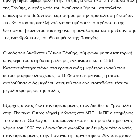
υμνογραφίας αφιερωμένο στην Υπεραγία Θεοτόκο. Στην παλιά πόλη
της Ξάνθης, ο ιερός ναός του Ακαθίστου Ύμνου, αποτελεί το
επίκεντρο του βυζαντινού εορτασμού με την προσέλευση δεκάδων
πιστών στον περικαλλή ναό για να τιμήσουν το πρόσωπο της
Θεοτόκου, βιώνοντας ταυτόχρονα τη μεγαλοπρέπεια της εξύμνησης
της ενανθρώπισης του Θεού μέσω της Παναγίας.
Ο ναός του Ακαθίστου Ύμνου Ξάνθης, σύμφωνα με την κτητορική
επιγραφή του στη δυτική πλευρά, εγκαινιάστηκε το 1861.
Κατασκευάστηκε πάνω στα ερείπια ενός μικρότερου ναού που
καταστράφηκε ολοσχερώς το 1829 από πυρκαγιά , η οποία
ακολούθησε ενός μεγάλου σεισμού που είχε ισοπεδώσει τότε τα
μεγαλύτερο μέρος της πόλης.
Εξαρχής ο ναός δεν ήταν αφιερωμένος στον Ακάθιστο Ύμνο αλλά
στην Παναγία. Όπως εξηγεί μιλώντας στο ΑΠΕ – ΜΠΕ ο εφημέριος
του ναού π. Θεολόγος Παπαϊωάννου «από το προσκλητήριο ενός
γάμου του 1902 που διασώθηκε γνωρίζουμε ότι μέχρι τότε ο ναός
ήταν αφιερωμένος στην Παναγία τη Γοργοεπήκοο. Δεν υπάρχουν