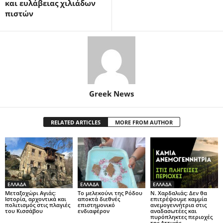
και ευλάβειας χιλιάδων
πιστών
Greek News
RELATED ARTICLES
MORE FROM AUTHOR
ΕΛΛΑΔΑ
ΕΛΛΑΔΑ
ΕΛΛΑΔΑ
Μεταξοχώρι Αγιάς:
Το μελεκούνι της Ρόδου
Ν. Χαρδαλιάς: Δεν θα
Ιστορία, αρχοντικά και
αποκτά διεθνές
επιτρέψουμε καμμία
πολιτισμός στις πλαγιές
επιστημονικό
ανεμογεννήτρια στις
του Κισσάβου
ενδιαφέρον
αναδασωτέες και
πυρόπληκτες περιοχές
της Αττικής