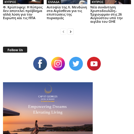
ΚΥΠΡΟΣ
ΕΛΛΑΔΑ
ΚΥΠΡΟΣ
Φ. Κρίστοφερ: Η Κύπρος
Αυτοψία της Λ. Μενδώνη
Νέα συνάντηση
δεν αποτελεί πρόβλημα
στα Αιγόσθενα για τις
Χριστοδουλίδη–
αλλά λύση για την
επιπτώσεις της
Έρχιουρμαν στις 26
Ευρώπη και τις ΗΠΑ
πυρκαγιάς
Αυγούστου υπό την
αιγίδα του ΟΗΕ
Follow Us