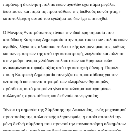
παράνομη διακίνηση πολιτιστικών αγαθών έχει πάρει μεγάλες
διαστάσεις και παρά τις προσπάθειες της διεθνούς κοινότητας, η
καταπολέμηση αυτού του εγκλήματος δεν έχει επιτευχθεί.
Ο Μόνιμος Αντιπρόσωπος τόνισε την ιδιαίτερη σημασία που
αποδίδει η Κυπριακή Δημοκρατία στην προστασία των πολιτιστικών
αγαθών, λόγω της πλούσιας πολιτιστικής κληρονομιάς της, καθώς
και των εμπειριών της από την καταστροφή, λεηλασία και πώληση
στην μαύρη αγορά χιλιάδων πολιτιστικών και θρησκευτικών
αντικειμένων ιστορικής αξίας από την κατοχική δύναμη. Παρόλο
που η Κυπριακή Δημοκρατία συνεχίζει τις προσπάθειες για τον
εντοπισμό και επαναπατρισμό των κλεμμένων θησαυρών,
πρόσθεσε, αυτό μπορεί να γίνει αποτελεσματικότερα μέσω
συλλογικής προσπάθειας και διεθνούς συνεργασίας.
Τόνισε τη σημασία της Σύμβασης της Λευκωσίας, ενός μηχανισμού
προστασίας της πολιτιστικής κληρονομιάς, η οποία αποτελεί την
μόνη διεθνή σύμβαση που προνοεί την ποινικοποίηση αδικημάτων
καταστροφής, παράνομης διακίνησης και εμπορίας πολιτιστικών