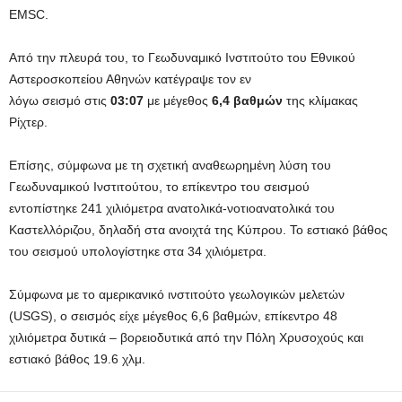
EMSC.
Από την πλευρά του, το Γεωδυναμικό Ινστιτούτο του Εθνικού
Αστεροσκοπείου Αθηνών κατέγραψε τον εν
λόγω σεισμό στις
03:07
με μέγεθος
6,4 βαθμών
της κλίμακας
Ρίχτερ.
Επίσης, σύμφωνα με τη σχετική αναθεωρημένη λύση του
Γεωδυναμικού Ινστιτούτου, το επίκεντρο του σεισμού
εντοπίστηκε 241 χιλιόμετρα
ανατολικά-νοτιοανατολικά του
Καστελλόριζου, δηλαδή στα ανοιχτά της Κύπρου. Το εστιακό βάθος
του σεισμού υπολογίστηκε στα 34 χιλιόμετρα.
Σύμφωνα με το αμερικανικό ινστιτούτο γεωλογικών μελετών
(USGS), ο σεισμός είχε μέγεθος 6,6 βαθμών, επίκεντρο 48
χιλιόμετρα δυτικά – βορειοδυτικά από την Πόλη Χρυσοχούς και
εστιακό βάθος 19.6 χλμ.