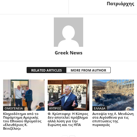
Πατριάρχης
Greek News
RELATED ARTICLES
MORE FROM AUTHOR
ΟΜΟΓΕΝΕΙΑ
ΚΥΠΡΟΣ
ΕΛΛΑΔΑ
Κληροδότημα από το
Φ. Κρίστοφερ: Η Κύπρος
Αυτοψία της Λ. Μενδώνη
Παράρτημα Αμερικής
δεν αποτελεί πρόβλημα
στα Αιγόσθενα για τις
του Εθνικού Ιδρύματος
αλλά λύση για την
επιπτώσεις της
«Ελευθέριος Κ.
Ευρώπη και τις ΗΠΑ
πυρκαγιάς
Βενιζέλος»