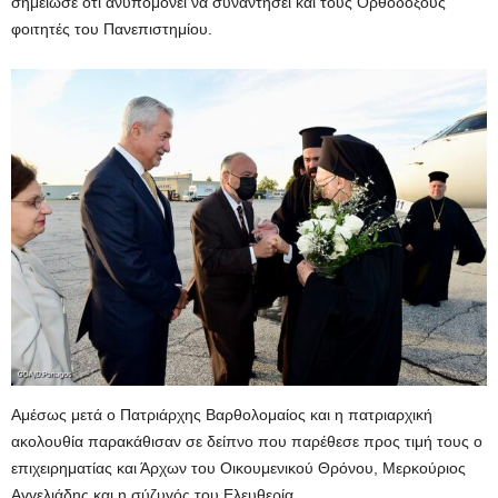
σημείωσε ότι ανυπομονεί να συναντήσει και τους Ορθόδοξους
φοιτητές του Πανεπιστημίου.
Αμέσως μετά ο Πατριάρχης Βαρθολομαίος και η πατριαρχική
ακολουθία παρακάθισαν σε δείπνο που παρέθεσε προς τιμή τους ο
επιχειρηματίας και Άρχων του Οικουμενικού Θρόνου, Μερκούριος
Αγγελιάδης και η σύζυγός του Ελευθερία.