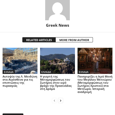
Greek News
RELATED ARTICLES
MORE FROM AUTHOR
ΕΛΛΑΔΑ
ΕΛΛΑΔΑ
ΕΛΛΑΔΑ
Αυτοψία της Λ. Μενδώνη
Η γιορτή της
Πανηγυρίζει η Ιερά Μονή
στα Αιγόσθενα για τις
Μεταμορφώσεως του
του Μεγάλου Μετεώρου
επιπτώσεις της
Σωτήρος στον ιερό
(Μεταμορφώσεως του
πυρκαγιάς
βράχο της Πρασινάδας
Σωτήρος Χριστού) στα
στη Δράμα
Μετέωρα- Ιστορική
αναδρομή