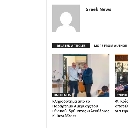
Greek News
RELATED ARTICLES
MORE FROM AUTHOR
ΟΜΟΓΕΝΕΙΑ
ΚΥΠΡΟΣ
Κληροδότημα από το
Φ. Κρί
Παράρτημα Αμερικής του
αποτελ
Εθνικού Ιδρύματος «Ελευθέριος
για τη
Κ. Βενιζέλος»