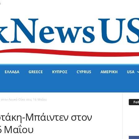
6
ΕΛΛΑΔΑ
GREECE
ΚΥΠΡΟΣ
CYPRUS
ΑΜΕΡΙΚΗ
USA
στον Λευκό Οίκο στις 16 Μαΐου
Fol
τάκη-Μπάιντεν στον
6 Μαΐου