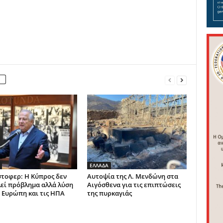
ΕΛΛΑΔΑ
στοφερ: Η Κύπρος δεν
Αυτοψία της Λ. Μενδώνη στα
εί πρόβλημα αλλά λύση
Αιγόσθενα για τις επιπτώσεις
ν Ευρώπη και τις ΗΠΑ
της πυρκαγιάς