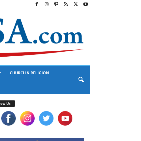
CHURCH & RELIGION
low Us