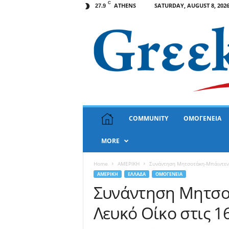
C
ATHENS
SATURDAY, AUGUST 8, 202
27.9
G
COMMUNITY
ΟΜΟΓΕΝΕΙΑ
r
e
MORE
e
k
N
Home
ΑΜΕΡΙΚΗ
Συνάντηση Μητσοτάκη-Μπάιντεν 
e
ΑΜΕΡΙΚΗ
ΕΛΛΑΔΑ
ΟΜΟΓΕΝΕΙΑ
w
Συνάντηση Μητσο
s
Λευκό Οίκο στις 1
U
S
A