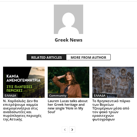
Greek News
RELATED ARTICLES
MORE FROM AUTHOR
ΕΛΛΑΔΑ
Community
ΕΛΛΑΔΑ
Ν. Χαρδαλιάς: Δεν θα
Lauren Lucas talks about
Το θρησκευτικό πάρκο
επιτρέψουμε καμμία
her Greek heritage and
των Βορείων
ανεμογεννήτρια στις
new single ‘Hole in My
Τζουμέρκων μέσα από
αναδασωτέες και
Soul’
τον φακό τριών
πυρόπληκτες περιοχές
ερασιτεχνών
της Αττικής
φωτογράφων