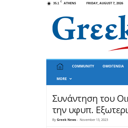
C
ATHENS
FRIDAY, AUGUST 7, 2026
35.1
G
COMMUNITY
ΟΜΟΓΕΝΕΙΑ
r
e
MORE
e
k
N
Συνάντηση του Οι
e
w
την υφυπ. Εξωτερ
s
U
By
Greek News
-
November 13, 2023
S
A