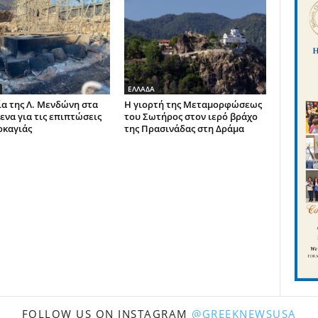
ΕΛΛΑΔΑ
α της Λ. Μενδώνη στα
Η γιορτή της Μεταμορφώσεως
ενα για τις επιπτώσεις
του Σωτήρος στον ιερό βράχο
ρκαγιάς
της Πρασινάδας στη Δράμα
FOLLOW US ON INSTAGRAM
@GREEKNEWSUSA