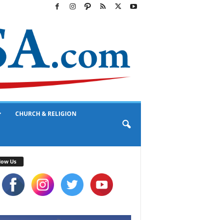
CHURCH & RELIGION
low Us