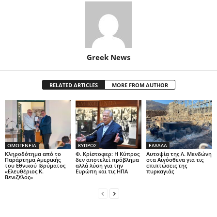
Greek News
RELATED ARTICLES
MORE FROM AUTHOR
ΟΜΟΓΕΝΕΙΑ
ΚΥΠΡΟΣ
ΕΛΛΑΔΑ
Κληροδότημα από το
Φ. Κρίστοφερ: Η Κύπρος
Αυτοψία της Λ. Μενδώνη
Παράρτημα Αμερικής
δεν αποτελεί πρόβλημα
στα Αιγόσθενα για τις
του Εθνικού Ιδρύματος
αλλά λύση για την
επιπτώσεις της
«Ελευθέριος Κ.
Ευρώπη και τις ΗΠΑ
πυρκαγιάς
Βενιζέλος»