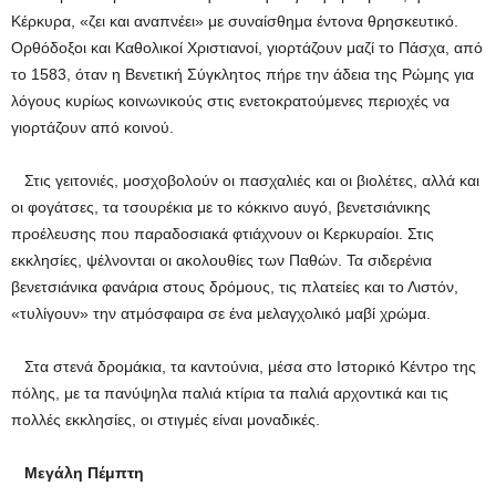
Κέρκυρα, «ζει και αναπνέει» με συναίσθημα έντονα θρησκευτικό.
Ορθόδοξοι και Καθολικοί Χριστιανοί, γιορτάζουν μαζί το Πάσχα, από
το 1583, όταν η Βενετική Σύγκλητος πήρε την άδεια της Ρώμης για
λόγους κυρίως κοινωνικούς στις ενετοκρατούμενες περιοχές να
γιορτάζουν από κοινού.
Στις γειτονιές, μοσχοβολούν οι πασχαλιές και οι βιολέτες, αλλά και
οι φογάτσες, τα τσουρέκια με το κόκκινο αυγό, βενετσιάνικης
προέλευσης που παραδοσιακά φτιάχνουν οι Κερκυραίοι. Στις
εκκλησίες, ψέλνονται οι ακολουθίες των Παθών. Τα σιδερένια
βενετσιάνικα φανάρια στους δρόμους, τις πλατείες και το Λιστόν,
«τυλίγουν» την ατμόσφαιρα σε ένα μελαγχολικό μαβί χρώμα.
Στα στενά δρομάκια, τα καντούνια, μέσα στο Ιστορικό Κέντρο της
πόλης, με τα πανύψηλα παλιά κτίρια τα παλιά αρχοντικά και τις
πολλές εκκλησίες, οι στιγμές είναι μοναδικές.
Μεγάλη Πέμπτη