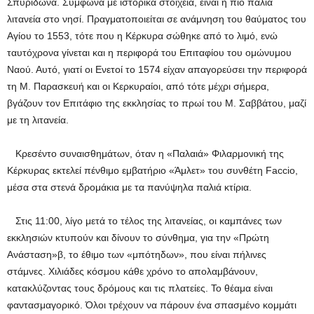
Σπυρίδωνα. Σύμφωνα με ιστορικά στοιχεία, είναι η πιο παλιά
λιτανεία στο νησί. Πραγματοποιείται σε ανάμνηση του θαύματος του
Αγίου το 1553, τότε που η Κέρκυρα σώθηκε από το λιμό, ενώ
ταυτόχρονα γίνεται και η περιφορά του Επιταφίου του ομώνυμου
Ναού. Αυτό, γιατί οι Ενετοί το 1574 είχαν απαγορεύσει την περιφορά
τη Μ. Παρασκευή και οι Κερκυραίοι, από τότε μέχρι σήμερα,
βγάζουν τον Επιτάφιο της εκκλησίας το πρωί του Μ. Σαββάτου, μαζί
με τη λιτανεία.
Κρεσέντο συναισθημάτων, όταν η «Παλαιά» Φιλαρμονική της
Κέρκυρας εκτελεί πένθιμο εμβατήριο «Άμλετ» του συνθέτη Faccio,
μέσα στα στενά δρομάκια με τα πανύψηλα παλιά κτίρια.
Στις 11:00, λίγο μετά το τέλος της λιτανείας, οι καμπάνες των
εκκλησιών κτυπούν και δίνουν το σύνθημα, για την «Πρώτη
Ανάσταση»β, το έθιμο των «μπότηδων», που είναι πήλινες
στάμνες. Χιλιάδες κόσμου κάθε χρόνο το απολαμβάνουν,
κατακλύζοντας τους δρόμους και τις πλατείες. Το θέαμα είναι
φαντασμαγορικό. Όλοι τρέχουν να πάρουν ένα σπασμένο κομμάτι