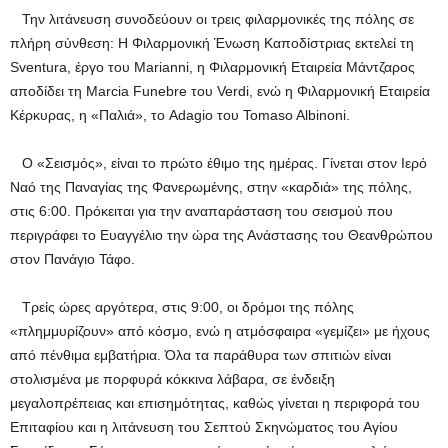
Την λιτάνευση συνοδεύουν οι τρεις φιλαρμονικές της πόλης σε
πλήρη σύνθεση: Η Φιλαρμονική Ένωση Καποδίστριας εκτελεί τη
Sventura, έργο του Marianni, η Φιλαρμονική Εταιρεία Μάντζαρος
αποδίδει τη Marcia Funebre του Verdi, ενώ η Φιλαρμονική Εταιρεία
Κέρκυρας, η «Παλιά», το Adagio του Tomaso Albinoni.
Ο «Σεισμός», είναι το πρώτο έθιμο της ημέρας. Γίνεται στον Ιερό
Ναό της Παναγίας της Φανερωμένης, στην «καρδιά» της πόλης,
στις 6:00. Πρόκειται για την αναπαράσταση του σεισμού που
περιγράφει το Ευαγγέλιο την ώρα της Ανάστασης του Θεανθρώπου
στον Πανάγιο Τάφο.
Τρείς ώρες αργότερα, στις 9:00, οι δρόμοι της πόλης
«πλημμυρίζουν» από κόσμο, ενώ η ατμόσφαιρα «γεμίζει» με ήχους
από πένθιμα εμβατήρια. Όλα τα παράθυρα των σπιτιών είναι
στολισμένα με πορφυρά κόκκινα λάβαρα, σε ένδειξη
μεγαλοπρέπειας και επισημότητας, καθώς γίνεται η περιφορά του
Επιταφίου και η λιτάνευση του Σεπτού Σκηνώματος του Αγίου