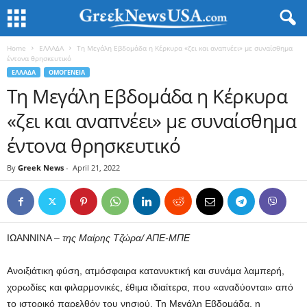
Home
ΕΛΛΑΔΑ
Τη Μεγάλη Εβδομάδα η Κέρκυρα «ζει και αναπνέει» με συναίσθημα
έντονα θρησκευτικό
ΕΛΛΑΔΑ
ΟΜΟΓΕΝΕΙΑ
Τη Μεγάλη Εβδομάδα η Κέρκυρα
«ζει και αναπνέει» με συναίσθημα
έντονα θρησκευτικό
By
Greek News
-
April 21, 2022
ΙΩΑΝΝΙΝΑ –
της Μαίρης Τζώρα/ ΑΠΕ-ΜΠΕ
Ανοιξιάτικη φύση, ατμόσφαιρα κατανυκτική και συνάμα λαμπερή,
χορωδίες και φιλαρμονικές, έθιμα ιδιαίτερα, που «αναδύονται» από
το ιστορικό παρελθόν του νησιού. Τη Μεγάλη Εβδομάδα, η