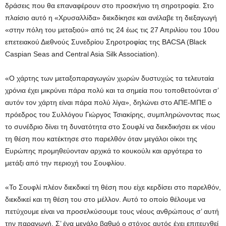
δράσεις που θα επαναφέρουν στο προσκήνιο τη σηροτροφία. Στο
πλαίσιο αυτό η «Χρυσαλλίδα» διεκδίκησε και ανέλαβε τη διεξαγωγή
«στην πόλη του μεταξιού» από τις 24 έως τις 27 Απριλίου του 10ου
επετειακού Διεθνούς Συνεδρίου Σηροτροφίας της BACSA (Black
Caspian Seas and Central Asia Silk Association).
«Ο χάρτης των μεταξοπαραγωγών χωρών δυστυχώς τα τελευταία
χρόνια έχει μικρύνει πάρα πολύ και τα σημεία που τοποθετούνται σ’
αυτόν τον χάρτη είναι πάρα πολύ λίγα», δηλώνει στο ΑΠΕ-ΜΠΕ ο
πρόεδρος του Συλλόγου Γιώργος Τσιακίρης, συμπληρώνοντας πως
το συνέδριο δίνει τη δυνατότητα στο Σουφλί να διεκδικήσει εκ νέου
τη θέση που κατέκτησε στο παρελθόν όταν μεγάλοι οίκοι της
Ευρώπης προμηθεύονταν αρχικά το κουκούλι και αργότερα το
μετάξι από την περιοχή του Σουφλίου.
«Το Σουφλί πλέον διεκδικεί τη θέση που είχε κερδίσει στο παρελθόν,
διεκδικεί και τη θέση του στο μέλλον. Αυτό το οποίο θέλουμε να
πετύχουμε είναι να προσελκύσουμε τους νέους ανθρώπους σ’ αυτή
την παραγωγή. Σ’ ένα μεγάλο βαθμό ο στόχος αυτός έχει επιτευχθεί