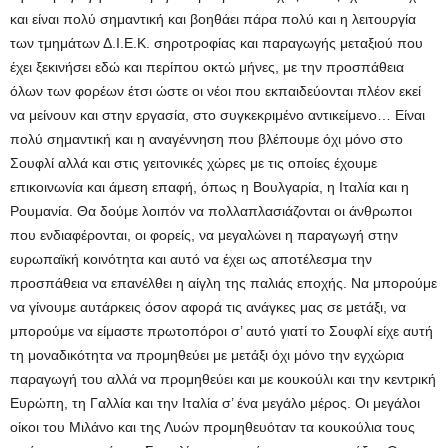
και είναι πολύ σημαντική και βοηθάει πάρα πολύ και η λειτουργία
των τμημάτων Δ.Ι.Ε.Κ. σηροτροφίας και παραγωγής μεταξιού που
έχει ξεκινήσει εδώ και περίπου οκτώ μήνες, με την προσπάθεια
όλων των φορέων έτσι ώστε οι νέοι που εκπαιδεύονται πλέον εκεί
να μείνουν και στην εργασία, στο συγκεκριμένο αντικείμενο… Είναι
πολύ σημαντική και η αναγέννηση που βλέπουμε όχι μόνο στο
Σουφλί αλλά και στις γειτονικές χώρες με τις οποίες έχουμε
επικοινωνία και άμεση επαφή, όπως η Βουλγαρία, η Ιταλία και η
Ρουμανία. Θα δούμε λοιπόν να πολλαπλασιάζονται οι άνθρωποι
που ενδιαφέρονται, οι φορείς, να μεγαλώνει η παραγωγή στην
ευρωπαϊκή κοινότητα και αυτό να έχει ως αποτέλεσμα την
προσπάθεια να επανέλθει η αίγλη της παλιάς εποχής. Να μπορούμε
να γίνουμε αυτάρκεις όσον αφορά τις ανάγκες μας σε μετάξι, να
μπορούμε να είμαστε πρωτοπόροι σ’ αυτό γιατί το Σουφλί είχε αυτή
τη μοναδικότητα να προμηθεύει με μετάξι όχι μόνο την εγχώρια
παραγωγή του αλλά να προμηθεύει και με κουκούλι και την κεντρική
Ευρώπη, τη Γαλλία και την Ιταλία σ’ ένα μεγάλο μέρος. Οι μεγάλοι
οίκοι του Μιλάνο και της Λυών προμηθευόταν τα κουκούλια τους