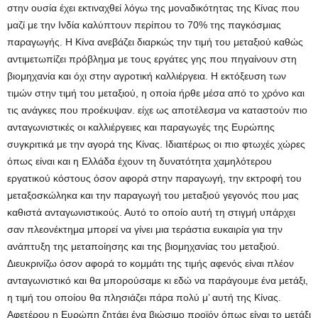
στην ουσία έχει εκτιναχθεί λόγω της μοναδικότητας της Κίνας που
μαζί με την Ινδία καλύπτουν περίπου το 70% της παγκόσμιας
παραγωγής. Η Κίνα ανεβάζει διαρκώς την τιμή του μεταξιού καθώς
αντιμετωπίζει πρόβλημα με τους εργάτες γης που πηγαίνουν στη
βιομηχανία και όχι στην αγροτική καλλιέργεια. Η εκτόξευση των
τιμών στην τιμή του μεταξιού, η οποία ήρθε μέσα από το χρόνο και
τις ανάγκες που προέκυψαν. είχε ως αποτέλεσμα να καταστούν πιο
ανταγωνιστικές οι καλλιέργειες και παραγωγές της Ευρώπης
συγκριτικά με την αγορά της Κίνας. Ιδιαιτέρως οι πιο φτωχές χώρες
όπως είναι και η Ελλάδα έχουν τη δυνατότητα χαμηλότερου
εργατικού κόστους όσον αφορά στην παραγωγή, την εκτροφή του
μεταξοσκώληκα και την παραγωγή του μεταξιού γεγονός που μας
καθιστά ανταγωνιστικούς. Αυτό το οποίο αυτή τη στιγμή υπάρχει
σαν πλεονέκτημα μπορεί να γίνει μια τεράστια ευκαιρία για την
ανάπτυξη της μεταποίησης και της βιομηχανίας του μεταξιού.
Διευκρινίζω όσον αφορά το κομμάτι της τιμής αφενός είναι πλέον
ανταγωνιστικό και θα μπορούσαμε κι εδώ να παράγουμε ένα μετάξι,
η τιμή του οποίου θα πλησιάζει πάρα πολύ μ’ αυτή της Κίνας.
Αφετέρου η Ευρώπη ζητάει ένα βιώσιμο προϊόν όπως είναι το μετάξι