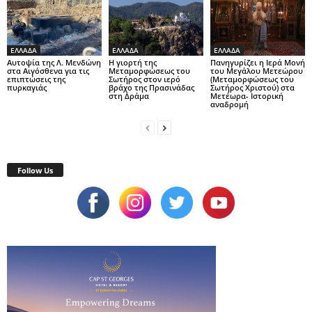
ΕΛΛΑΔΑ
ΕΛΛΑΔΑ
ΕΛΛΑΔΑ
Αυτοψία της Λ. Μενδώνη
Η γιορτή της
Πανηγυρίζει η Ιερά Μονή
στα Αιγόσθενα για τις
Μεταμορφώσεως του
του Μεγάλου Μετεώρου
επιπτώσεις της
Σωτήρος στον ιερό
(Μεταμορφώσεως του
πυρκαγιάς
βράχο της Πρασινάδας
Σωτήρος Χριστού) στα
στη Δράμα
Μετέωρα- Ιστορική
αναδρομή
Follow Us