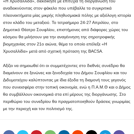
«Η Χρυσαλλίδα», διεκδίκησε με επιτυχία τη διοργάνωσή του
αναδεικνύοντας στον φάκελο που υπέβαλλε τα συγκριτικά
πλεονεκτήματα μίας μικρής πληθυσμιακά πόλης με αξιόλογη ιστορία
στον κλάδο του μεταξιού. Το τετραήμερο 24-27 Απριλίου, στο
Δημοτικό Θέατρο Σουφλίου, επιστήμονες από διάφορες χώρες του
κόσμου θα μιλήσουν για την αναγέννηση της σηροτροφικής
βιομηχανίας στον 21ο αιώνα, θέμα το οποίο επέλεξε «Η
Χρυσαλλίδα» μετά από σχετική πρόταση της BACSA.
Αξίζει να σημειωθεί ότι οι συμμετέχοντες στο διεθνές συνέδριο θα
διαμείνουν σε ξενώνες και ξενοδοχεία του Δήμου Σουφλίου και του
Διδυμοτείχου καλύπτοντας με ίδια έξοδα τη διαμονή τους γεγονός
που συνεισφέρει στην τοπική οικονομία, ενώ η Π.Α.Μ.Θ και ο Δήμος
θα συμβάλλουν οικονομικά στα επί μέρους της διοργάνωσης. Στο
περιθώριο του συνεδρίου θα πραγματοποιηθούν δράσεις γνωριμίας
με την περιοχή και τον πολιτισμό της.