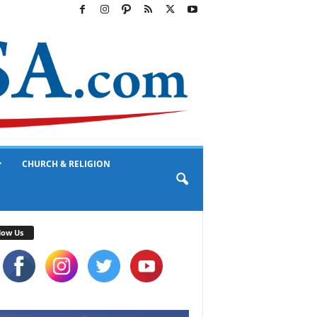
CHURCH & RELIGION
low Us