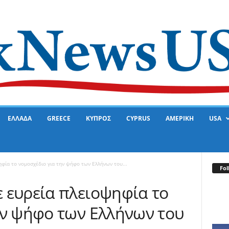
ΕΛΛΑΔΑ
GREECE
ΚΥΠΡΟΣ
CYPRUS
ΑΜΕΡΙΚΗ
USA
φία το νομοσχέδιο για την ψήφο των Ελλήνων του...
Fol
 ευρεία πλειοψηφία το
ην ψήφο των Ελλήνων του