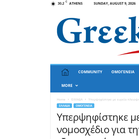
C
ATHENS
SUNDAY, AUGUST 9, 2026
30.2
G
COMMUNITY
ΟΜΟΓΕΝΕΙΑ
r
e
MORE
e
k
N
Home
ΕΛΛΑΔΑ
Υπερψηφίστηκε με ευρεία πλειοψη
e
ΕΛΛΑΔΑ
ΟΜΟΓΕΝΕΙΑ
w
Υπερψηφίστηκε με
s
νομοσχέδιο για τ
U
S
A