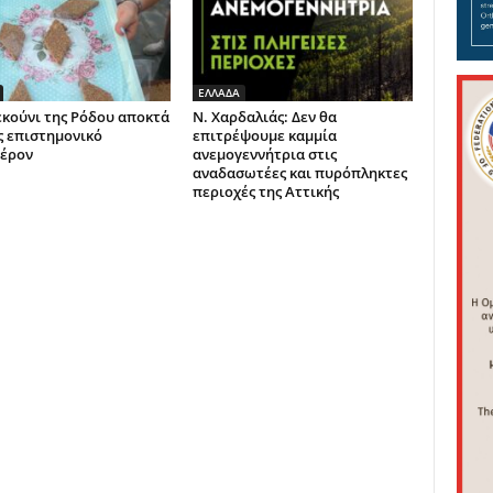
ΕΛΛΑΔΑ
εκούνι της Ρόδου αποκτά
Ν. Χαρδαλιάς: Δεν θα
ς επιστημονικό
επιτρέψουμε καμμία
έρον
ανεμογεννήτρια στις
αναδασωτέες και πυρόπληκτες
περιοχές της Αττικής