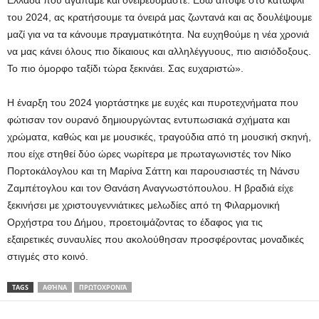
Ελλάδα που αγαπάμε και ονειρευόμαστε. Εδώ απόψε στο κατώφλι
του 2024, ας κρατήσουμε τα όνειρά μας ζωντανά και ας δουλέψουμε
μαζί για να τα κάνουμε πραγματικότητα. Να ευχηθούμε η νέα χρονιά
να μας κάνει όλους πιο δίκαιους και αλληλέγγυους, πιο αισιόδοξους.
Το πιο όμορφο ταξίδι τώρα ξεκινάει. Σας ευχαριστώ».
Η έναρξη του 2024 γιορτάστηκε με ευχές και πυροτεχνήματα που
φώτισαν τον ουρανό δημιουργώντας εντυπωσιακά σχήματα και
χρώματα, καθώς και με μουσικές, τραγούδια από τη μουσική σκηνή,
που είχε στηθεί δύο ώρες νωρίτερα με πρωταγωνιστές τον Νίκο
Πορτοκάλογλου και τη Μαρίνα Σάττη και παρουσιαστές τη Νάνσυ
Ζαμπέτογλου και τον Θανάση Αναγνωστόπουλου. Η βραδιά είχε
ξεκινήσει με χριστουγεννιάτικες μελωδίες από τη Φιλαρμονική
Ορχήστρα του Δήμου, προετοιμάζοντας το έδαφος για τις
εξαιρετικές συναυλίες που ακολούθησαν προσφέροντας μοναδικές
στιγμές στο κοινό.
TAGS
ΑΘΉΝΑ
ΠΡΩΤΟΧΡΟΝΙΆ