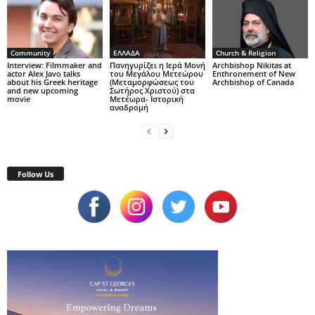
Community
ΕΛΛΑΔΑ
Church & Religion
Interview: Filmmaker and
Πανηγυρίζει η Ιερά Μονή
Archbishop Nikitas at
actor Alex Javo talks
του Μεγάλου Μετεώρου
Enthronement of New
about his Greek heritage
(Μεταμορφώσεως του
Archbishop of Canada
and new upcoming
Σωτήρος Χριστού) στα
movie
Μετέωρα- Ιστορική
αναδρομή
Follow Us