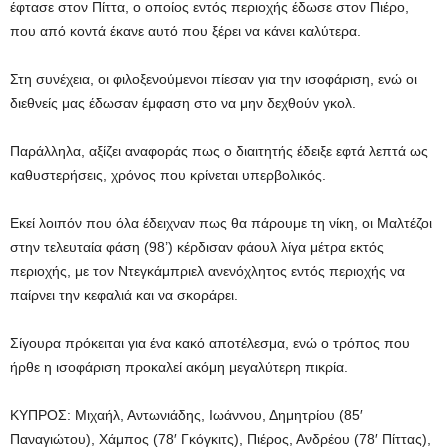
έφτασε στον Πίττα, ο οποίος εντός περιοχής έδωσε στον Πιέρο,
που από κοντά έκανε αυτό που ξέρει να κάνει καλύτερα.
Στη συνέχεια, οι φιλοξενούμενοι πίεσαν για την ισοφάριση, ενώ οι
διεθνείς μας έδωσαν έμφαση στο να μην δεχθούν γκολ.
Παράλληλα, αξίζει αναφοράς πως ο διαιτητής έδειξε εφτά λεπτά ως
καθυστερήσεις, χρόνος που κρίνεται υπερβολικός.
Εκεί λοιπόν που όλα έδειχναν πως θα πάρουμε τη νίκη, οι Μαλτέζοι
στην τελευταία φάση (98’) κέρδισαν φάουλ λίγα μέτρα εκτός
περιοχής, με τον Ντεγκάμπριελ ανενόχλητος εντός περιοχής να
παίρνει την κεφαλιά και να σκοράρει.
Σίγουρα πρόκειται για ένα κακό αποτέλεσμα, ενώ ο τρόπος που
ήρθε η ισοφάριση προκαλεί ακόμη μεγαλύτερη πικρία.
ΚΥΠΡΟΣ: Μιχαήλ, Αντωνιάδης, Ιωάννου, Δημητρίου (85′
Παναγιώτου), Χάμπος (78′ Γκόγκιτς), Πιέρος, Ανδρέου (78′ Πίττας),