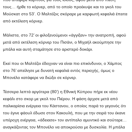
τους… ήρθε το κόρνερ, από το οποίο προέκυψε και το γκολ του
Μούσκατ στο 53’. Ο Μαλτέζος σκόραρε με καρφωτή κεφαλιά έπειτα
από εκτέλεση κόρνερ.
Μάλιστα, στο 72’ οι φιλοξενούμενοι «άγγιξαν» την ανατροπή, αφού
μετά από εκτέλεση κόρνερ του Πισάνι, ο Μιχαήλ ακούμπησε την
μπάλα και αυτή σταμάτησε στο αριστερό δοκάρι.
Εκεί που οι Μαλτέζοι έδειχναν να είναι πιο επικίνδυνοι, ο Χάμπος
στο 76’ απείλησε με δυνατή κεφαλιά εντός περιοχής, όμως ο
Μπονέλο κατάφερε να διώξει σε κόρνερ.
Τέσσερα λεπτά αργότερα (80’) η Εθνική Κύπρου πήρε εκ νέου
κεφάλι στο σκορ με γκολ του Πιέρου. Η φάση άρχισε μετά από
παλικαρίσια ενέργεια του Κάστανου, ο οποίος παρά το γεγονός ότι
του έγινε φάουλ έδωσε στον Κακουλή, που με την σειρά του έκανε
υπέροχη ενέργεια, «άδειασε» τον αντίπαλο αμυντικό και σούταρε…
αναγκάζοντας τον Μπονέλο να αποκρούσει με δυσκολία. Η μπάλα