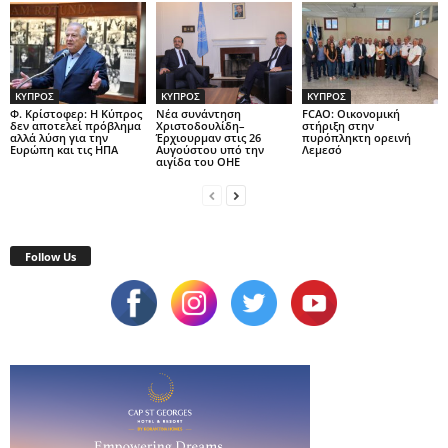
ΚΥΠΡΟΣ
ΚΥΠΡΟΣ
ΚΥΠΡΟΣ
Φ. Κρίστοφερ: Η Κύπρος
Νέα συνάντηση
FCAO: Οικονομική
δεν αποτελεί πρόβλημα
Χριστοδουλίδη–
στήριξη στην
αλλά λύση για την
Έρχιουρμαν στις 26
πυρόπληκτη ορεινή
Ευρώπη και τις ΗΠΑ
Αυγούστου υπό την
Λεμεσό
αιγίδα του ΟΗΕ
Follow Us