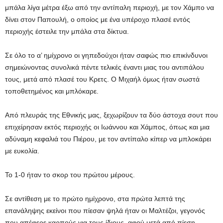
μπάλα λίγα μέτρα έξω από την αντίπαλη περιοχή, με τον Χάμπο να
δίνει στον Παπουλή, ο οποίος με ένα υπέροχο πλασέ εντός
περιοχής έστειλε την μπάλα στα δίκτυα.
Σε όλο το α’ ημίχρονο οι γηπεδούχοι ήταν σαφώς πιο επικίνδυνοι
σημειώνοντας συνολικά πέντε τελικές έναντι μιας του αντιπάλου
τους, μετά από πλασέ του Κρετς. Ο Μιχαήλ όμως ήταν σωστά
τοποθετημένος και μπλόκαρε.
Από πλευράς της Εθνικής μας, ξεχωρίζουν τα δύο άστοχα σουτ που
επιχείρησαν εκτός περιοχής οι Ιωάννου και Χάμπος, όπως και μια
αδύναμη κεφαλιά του Πιέρου, με τον αντίπαλο κίπερ να μπλοκάρει
με ευκολία.
Το 1-0 ήταν το σκορ του πρώτου μέρους.
Σε αντίθεση με το πρώτο ημίχρονο, στα πρώτα λεπτά της
επανάληψης εκείνοι που πίεσαν ψηλά ήταν οι Μαλτέζοι, γεγονός
που απέφερε καρπούς για τους ίδιους, αφού μετά από πίεση