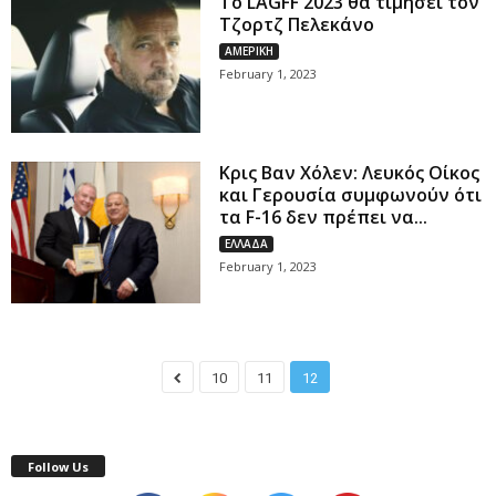
Το LAGFF 2023 θα τιμήσει τον
Τζορτζ Πελεκάνο
ΑΜΕΡΙΚΗ
February 1, 2023
Κρις Βαν Χόλεν: Λευκός Οίκος
και Γερουσία συμφωνούν ότι
τα F-16 δεν πρέπει να...
ΕΛΛΑΔΑ
February 1, 2023
10
11
12
Follow Us