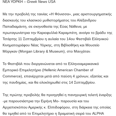
ΝΕΑ ΥΟΡΚΗ –
Greek News USA
Με την προβολή της ταινίας «Η Φόνισσα», μιας αριστουργηματικής
διασκευής του κλασικού μυθιστορήματος του Αλέξανδρου
Παπαδιαμάντη, σε σκηνοθεσία της Εύας Νάθενα, με
πρωταγωνίστρια την Καριοφυλλιά Καραμπέτη, ανοίγει το βράδυ της
Τετάρτης 11 Σεπτεμβρίου η αυλαία του 14ου Φεστιβάλ Ελληνικού
Κινηματογράφου Νέας Υόρκης, στη Βιβλιοθήκη και Μουσείο
Μόργκαν (Morgan Library & Museum), στο Μανχάταν.
Το Φεστιβάλ που διοργανώνεται από το Ελληνοαμερικανικό
Εμπορικό Επιμελητήριο (Hellenic American Chamber of
Commerce), επανέρχεται μετά από παύση 4 χρόνων, εξαιτίας και
της πανδημίας, και θα ολοκληρωθεί στις 14 Σεπτεμβρίου.
Της πρώτης προβολής θα προηγηθεί η πανηγυρική τελετή έναρξης
-με παρουσιάστρια την Ειρήνη Mo- παρουσία και του
Αρχιεπισκόπου Αμερικής κ. Ελπιδοφόρου, στη διάρκεια της οποίας
θα τιμηθεί από το Επιμελητήριο η δραματική σειρά του ALPHA