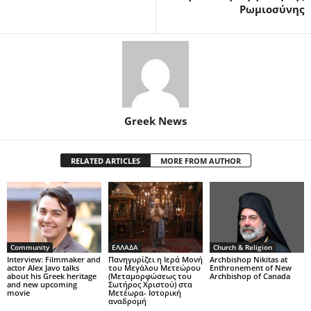
Ρωμιοσύνης
Greek News
RELATED ARTICLES
MORE FROM AUTHOR
Community
ΕΛΛΑΔΑ
Church & Religion
Interview: Filmmaker and
Πανηγυρίζει η Ιερά Μονή
Archbishop Nikitas at
actor Alex Javo talks
του Μεγάλου Μετεώρου
Enthronement of New
about his Greek heritage
(Μεταμορφώσεως του
Archbishop of Canada
and new upcoming
Σωτήρος Χριστού) στα
movie
Μετέωρα- Ιστορική
αναδρομή