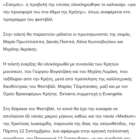
«Σασμός», η προβολή της οποίας ολοκληρώθηκε το καλοκαίρι, «για
την προσφορά του στα έθιμα της Κρήτης», όπως αναφέρεται στο
πρόγραμμα του φεστιβάλ.
Στην τελετή θα παραστούν μάλιστα οι πρωταγωνιστές της σειράς,
Μαρία Πρωτόπαππα, Δανάη Παππά, Αλίνα Κωτσοβούλου και
Μιχάλης Αεράκης.
Η τελετή έναρξης θα ολοκληρωθεί με συναυλία των Κρητών
μουσικών, του Γιώργου Βογιατζάκη και του Μιχάλη Λυμάκη, που
ταξίδεψαν από την Κρήτη, μετά από πρόσκληση της καλλιτεχνικής
διευθύντριας του Φεστιβάλ, Μαρίας Τζομπανάκη, μαζί και με τον
Ομιλο Βρακοφόρων Κρήτης. Εκτακτη συμμετοχή η Evangelia.
Στη διάρκεια του Φεστιβάλ, το κοινό θα έχει την ευκαιρία να
απολαύσει έξι ταινίες μικρού μήκους καθώς και την ταινία «Medium»
της Χριστίνας Ιωακειμίδη, παρουσία της ίδιας της σκηνοθέτιδος, την
Πέμπτη 12 Σεπτεμβρίου, ένα αφιέρωμα στην κρητική πολιτιστική
παράδοση, την Παρασκευή 13 Σεπτεμβρίου, με την προβολή του