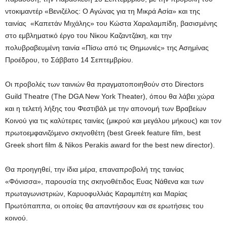
ντοκιμαντέρ «Βενιζέλος: Ο Αγώνας για τη Μικρά Ασία» και της
ταινίας «Καπετάν Μιχάλης» του Κώστα Χαραλαμπίδη, βασισμένης
στο εμβληματικό έργο του Νίκου Καζαντζάκη, και την
πολυβραβευμένη ταινία «Πίσω από τις Θημωνιές» της Ασημίνας
Προέδρου, το Σάββατο 14 Σεπτεμβρίου.
Οι προβολές των ταινιών θα πραγματοποιηθούν στο Directors
Guild Theatre (Τhe DGA New York Theater), όπου θα λάβει χώρα
και η τελετή λήξης του Φεστιβάλ με την απονομή των Βραβείων
Κοινού για τις καλύτερες ταινίες (μικρού και μεγάλου μήκους) και τον
πρωτοεμφανιζόμενο σκηνοθέτη (best Greek feature film, best
Greek short film & Nikos Perakis award for the best new director).
Θα προηγηθεί, την ίδια μέρα, επαναπροβολή της ταινίας
«Φόνισσα», παρουσία της σκηνοθέτιδος Ευας Νάθενα και των
πρωταγωνιστριών, Καρυοφυλλιάς Καραμπέτη και Μαρίας
Πρωτόπαππα, οι οποίες θα απαντήσουν και σε ερωτήσεις του
κοινού.