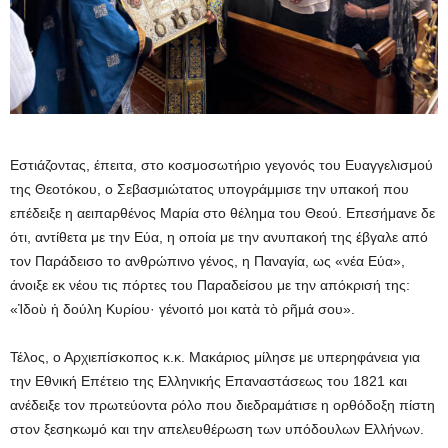
Εστιάζοντας, έπειτα, στο κοσμοσωτήριο γεγονός του Ευαγγελισμού
της Θεοτόκου, ο Σεβασμιώτατος υπογράμμισε την υπακοή που
επέδειξε η αειπαρθένος Μαρία στο θέλημα του Θεού. Επεσήμανε δε
ότι, αντίθετα με την Εύα, η οποία με την ανυπακοή της έβγαλε από
τον Παράδεισο το ανθρώπινο γένος, η Παναγία, ως «νέα Εύα»,
άνοιξε εκ νέου τις πόρτες του Παραδείσου με την απόκρισή της:
«Ἰδοὺ ἡ δούλη Κυρίου· γένοιτό μοι κατὰ τὸ ρῆμά σου».
Τέλος, ο Αρχιεπίσκοπος κ.κ. Μακάριος μίλησε με υπερηφάνεια για
την Εθνική Επέτειο της Ελληνικής Επαναστάσεως του 1821 και
ανέδειξε τον πρωτεύοντα ρόλο που διεδραμάτισε η ορθόδοξη πίστη
στον ξεσηκωμό και την απελευθέρωση των υπόδουλων Ελλήνων.