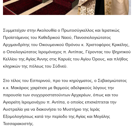
Συμμετείχαν στην Ακολουθία ο Πρωτοσύγκελλος και Ιερατικώς
Προϊστάμενος του Καθεδρικού Ναού, Πανοσιολογιώτατος
Αρχιμανδρίτης του Οικουμενικού Θρόνου κ. Χριστοφόρος Κρικέλης,
ο Οσιολογιώτατος Ιερομόναχος π. Αντίπας, Γέροντας του Ιβηριτικού
Κελλίου της Αγίας Άννης στις Καρυές του Αγίου Όρους, και πλήθος
κληρικών της πόλεως του Σύδνεϋ.
Στο τέλος του Εσπερινού, προ του κηρύγματος, ο Σεβασμιώτατος
κ.κ. Μακάριος χαιρέτισε με θερμούς αδελφικούς λόγους την
παρουσία των συγχοροστατούντων Αρχιερέων, όπως και του
Αγιορείτη Ιερομονάχου π. Αντίπα, ο οποίος επισκέπτεται την
Αυστραλία για να διακονήσει το Μυστήριο της Ιεράς
Εξομολογήσεως κατά την περίοδο της Αγίας και Μεγάλης
Τεσσαρακοστής.