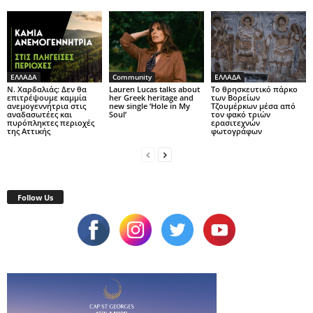
ΕΛΛΑΔΑ
Community
ΕΛΛΑΔΑ
Ν. Χαρδαλιάς: Δεν θα
Lauren Lucas talks about
Το θρησκευτικό πάρκο
επιτρέψουμε καμμία
her Greek heritage and
των Βορείων
ανεμογεννήτρια στις
new single ‘Hole in My
Τζουμέρκων μέσα από
αναδασωτέες και
Soul’
τον φακό τριών
πυρόπληκτες περιοχές
ερασιτεχνών
της Αττικής
φωτογράφων
Follow Us