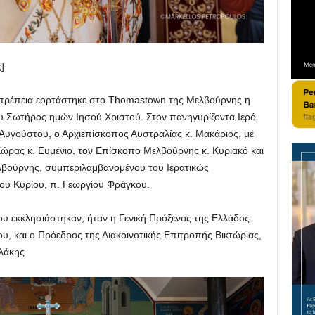
ς]
οπρέπεια εορτάστηκε στο Thomastown της Μελβούρνης η
 Σωτήρος ημών Ιησού Χριστού. Στον πανηγυρίζοντα Ιερό
 Αυγούστου, ο Αρχιεπίσκοπος Αυστραλίας κ. Μακάριος, με
ώρας κ. Ευμένιο, τον Επίσκοπο Μελβούρνης κ. Κυριακό και
βούρνης, συμπεριλαμβανομένου του Ιερατικώς
ου Κυρίου, π. Γεωργίου Φράγκου.
 εκκλησιάστηκαν, ήταν η Γενική Πρόξενος της Ελλάδος
, και ο Πρόεδρος της Διακοινοτικής Επιτροπής Βικτώριας,
αλάκης.