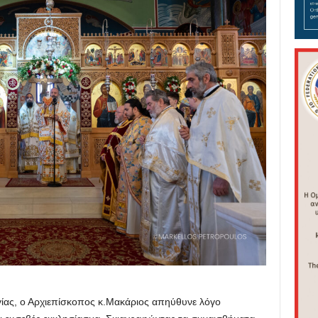
γίας, ο Αρχιεπίσκοπος κ.Μακάριος απηύθυνε λόγο