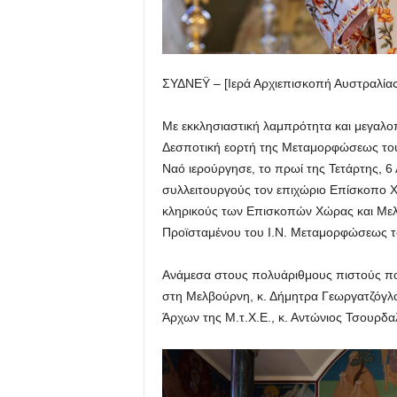
ΣΥΔΝΕΫ – [Ιερά Αρχιεπισκοπή Αυστραλία
Με εκκλησιαστική λαμπρότητα και μεγαλ
Δεσποτική εορτή της Μεταμορφώσεως του
Ναό ιερούργησε, το πρωί της Τετάρτης, 6
συλλειτουργούς τον επιχώριο Επίσκοπο Χ
κληρικούς των Επισκοπών Χώρας και Μελ
Προϊσταμένου του Ι.Ν. Μεταμορφώσεως τ
Ανάμεσα στους πολυάριθμους πιστούς που
στη Μελβούρνη, κ. Δήμητρα Γεωργατζόγλου
Άρχων της Μ.τ.Χ.Ε., κ. Αντώνιος Τσουρδ