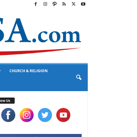
CHURCH & RELIGION
low Us