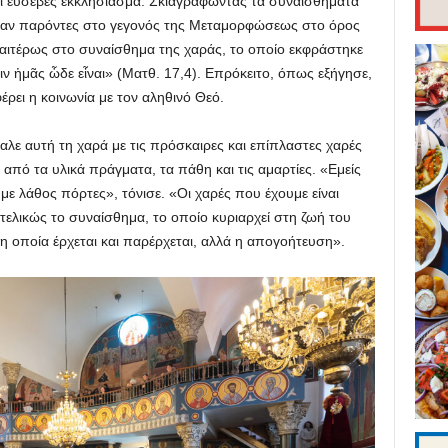
ι ευσεβές εκκλησίασμα. Σκιαγραφώντας τα συναισθήματα
 ήταν παρόντες στο γεγονός της Μεταμορφώσεως στο όρος
αιτέρως στο συναίσθημα της χαράς, το οποίο εκφράστηκε
τιν ἡμᾶς ὧδε εἶναι» (Ματθ. 17,4). Επρόκειτο, όπως εξήγησε,
έρει η κοινωνία με τον αληθινό Θεό.
αλε αυτή τη χαρά με τις πρόσκαιρες και επίπλαστες χαρές
από τα υλικά πράγματα, τα πάθη και τις αμαρτίες. «Εμείς
ε λάθος πόρτες», τόνισε. «Οι χαρές που έχουμε είναι
τελικώς το συναίσθημα, το οποίο κυριαρχεί στη ζωή του
η οποία έρχεται και παρέρχεται, αλλά η απογοήτευση».