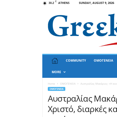
C
ATHENS
SUNDAY, AUGUST 9, 2026
30.2
G
COMMUNITY
ΟΜΟΓΕΝΕΙΑ
r
e
MORE
e
k
N
Home
ΟΜΟΓΕΝΕΙΑ
Αυστραλίας Μακάριος: «Η κοι
e
ΟΜΟΓΕΝΕΙΑ
w
Αυστραλίας Μακάρ
s
Χριστό, διαρκές κ
U
S
A