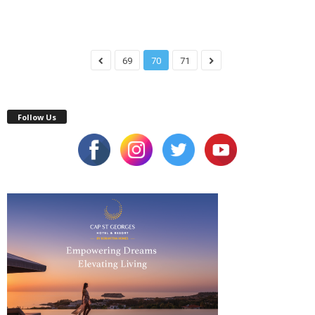
69
70
71
Follow Us